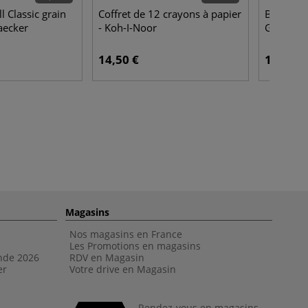
l Classic grain
Coffret de 12 crayons à papier
Bloc pap
aecker
- Koh-I-Noor
Gerstaec
14,50 €
18,50 €
Magasins
Nos magasins en France
Les Promotions en magasins
nde 202
6
RDV en Magasin
er
Votre drive en Magasin
Rendez-vous en magasins