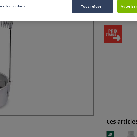
En aluminium. Tr
er les cookies
Tout refuser
Autoriser
pinceaux.
Plu
Ces articl