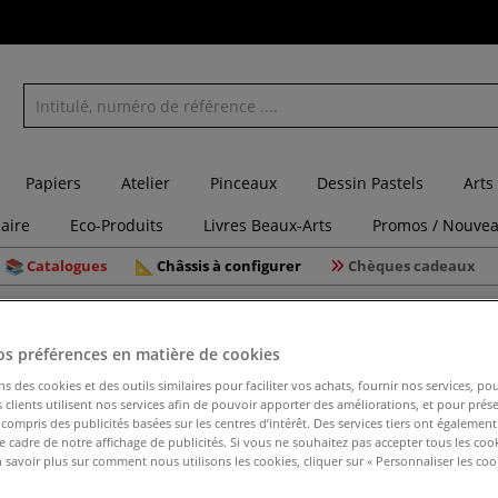
Papiers
Atelier
Pinceaux
Dessin Pastels
Arts
laire
Eco-Produits
Livres Beaux-Arts
Promos / Nouvea
Catalogues
Châssis à configurer
Chèques cadeaux
 pour les pinceaux
Pincelier I Love Art
os préférences en matière de cookies
ns des cookies et des outils similaires pour faciliter vos achats, fournir nos services, 
clients utilisent nos services afin de pouvoir apporter des améliorations, et pour prés
Pincelier 
y compris des publicités basées sur les centres d’intérêt. Des services tiers ont également
le cadre de notre affichage de publicités. Si vous ne souhaitez pas accepter tous les coo
 savoir plus sur comment nous utilisons les cookies, cliquer sur « Personnaliser les cook