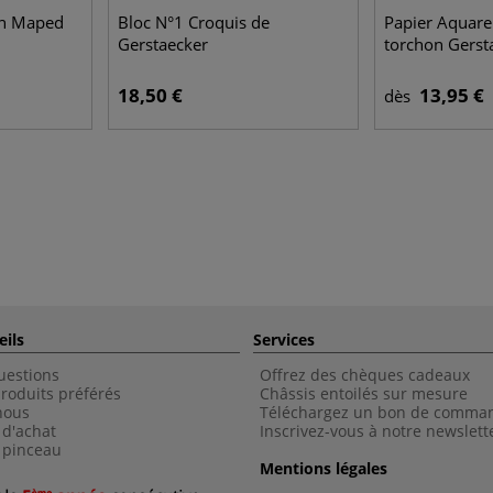
n Maped
Bloc N°1 Croquis de
Papier Aquarel
Gerstaecker
torchon Gerst
18,50 €
13,95 €
dès
eils
Services
uestions
Offrez des chèques cadeaux
roduits préférés
Châssis entoilés sur mesure
nous
Téléchargez un bon de comma
 d'achat
Inscrivez-vous à notre newslett
 pinceau
Mentions légales