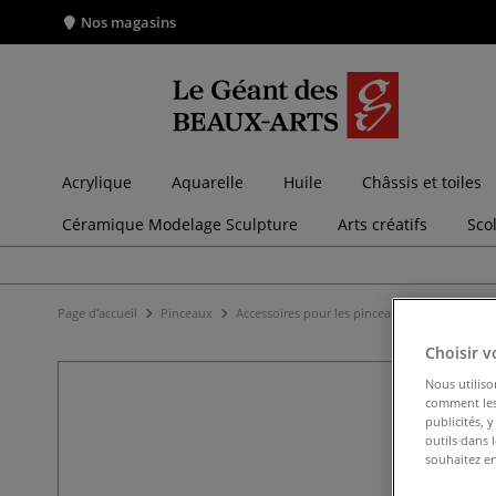
Nos magasins
Acrylique
Aquarelle
Huile
Châssis et toiles
Céramique Modelage Sculpture
Arts créatifs
Sco
Page d'accueil
Pinceaux
Accessoires pour les pinceaux
Rangements
Choisir v
Nous utiliso
comment les 
publicités, 
outils dans 
souhaitez en