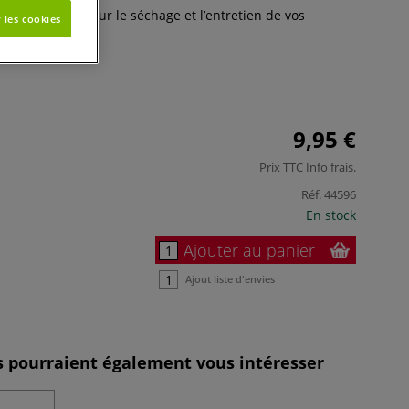
ès important pour le séchage et l’entretien de vos
 les cookies
s
9,95 €
Prix TTC
Info frais
.
Réf.
44596
En stock
Ajouter au panier
Ajout liste d'envies
es pourraient également vous intéresser