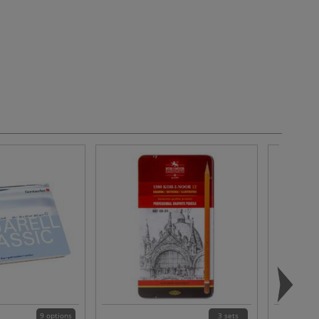
9 options
3 sets