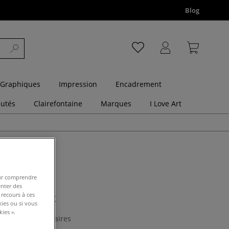
Blog
 Graphiques
Impression
Encadrement
utés
Clairefontaine
Marques
I Love Art
pour comprendre
enter des
I Love Art
 recours à ces
kies ou si vous
ies ».
0 Commentaires