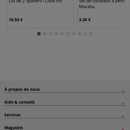
Lot de 2 spalters I Love Art
Set de couteaux à peindr
Marabu
18,50 €
3,30 €
À propos de nous
Aide & conseils
Services
Magasins