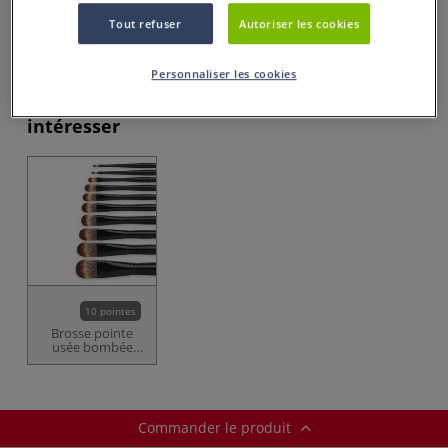
Prix TTC
Info frais
.
Tout refuser
Autoriser les cookies
Acheter ce Produit
Personnaliser les cookies
Ces articles pourraient également vous
intéresser
10 pointes
Brosse pointe
usée bombée
imitation
mangouste I Love
Art
Commander le produit