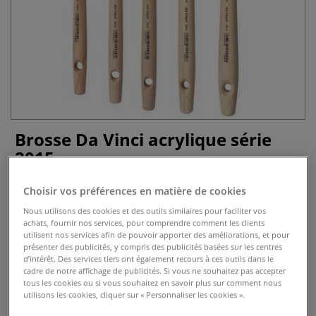
Brosse Da Vinci acrylique série
2015
0 Commentaires
Choisir vos préférences en matière de cookies
Nous utilisons des cookies et des outils similaires pour faciliter vos
Brosse idéale pour les grands aplats et les effets de
achats, fournir nos services, pour comprendre comment les clients
granulation à l’acrylique.
Plus
utilisent nos services afin de pouvoir apporter des améliorations, et pour
présenter des publicités, y compris des publicités basées sur les centres
d’intérêt. Des services tiers ont également recours à ces outils dans le
cadre de notre affichage de publicités. Si vous ne souhaitez pas accepter
tous les cookies ou si vous souhaitez en savoir plus sur comment nous
utilisons les cookies, cliquer sur « Personnaliser les cookies ».
dès
12,95 €