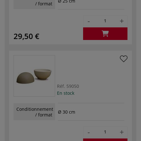
Ø 25 cm
/ format
-
+
29,50 €
Réf.
59050
En stock
Conditionnement
Ø 30 cm
/ format
-
+