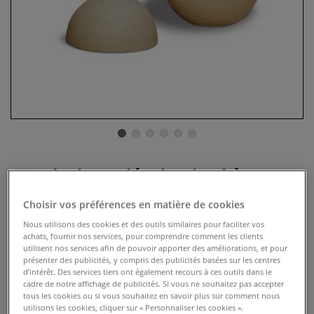
Moule de coulée demi-sphères
2 Commentaires
Choisir vos préférences en matière de cookies
Nous utilisons des cookies et des outils similaires pour faciliter vos
Créez avec les moules de coulée vos tasses à café, bols,
achats, fournir nos services, pour comprendre comment les clients
vases etc.
Plus
utilisent nos services afin de pouvoir apporter des améliorations, et pour
présenter des publicités, y compris des publicités basées sur les centres
d’intérêt. Des services tiers ont également recours à ces outils dans le
cadre de notre affichage de publicités. Si vous ne souhaitez pas accepter
tous les cookies ou si vous souhaitez en savoir plus sur comment nous
utilisons les cookies, cliquer sur « Personnaliser les cookies ».