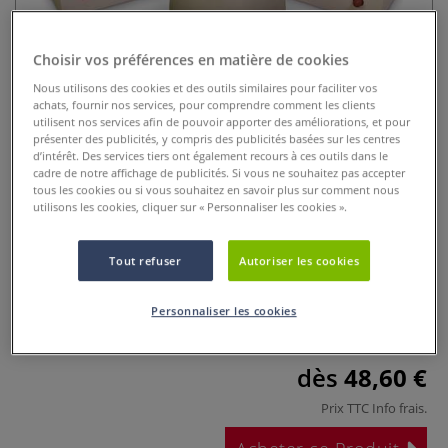
Choisir vos préférences en matière de cookies
Nous utilisons des cookies et des outils similaires pour faciliter vos
achats, fournir nos services, pour comprendre comment les clients
utilisent nos services afin de pouvoir apporter des améliorations, et pour
présenter des publicités, y compris des publicités basées sur les centres
d’intérêt. Des services tiers ont également recours à ces outils dans le
cadre de notre affichage de publicités. Si vous ne souhaitez pas accepter
Moule de coulée bougeoir
tous les cookies ou si vous souhaitez en savoir plus sur comment nous
utilisons les cookies, cliquer sur « Personnaliser les cookies ».
sphérique
Tout refuser
Autoriser les cookies
0 Commentaires
Créez avec les moules de coulée vos tasses à café, bols,
Personnaliser les cookies
vases etc.
Plus
dès
48,60 €
Prix TTC
Info frais
.