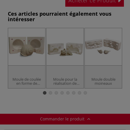
Acheter ce Produit
Ces articles pourraient également vous
intéresser
Moule de coulée
Moule pour la
Moule double
M
en forme de
réalisation de
moineaux
coquille
chats
d’escargot
Commander le produit