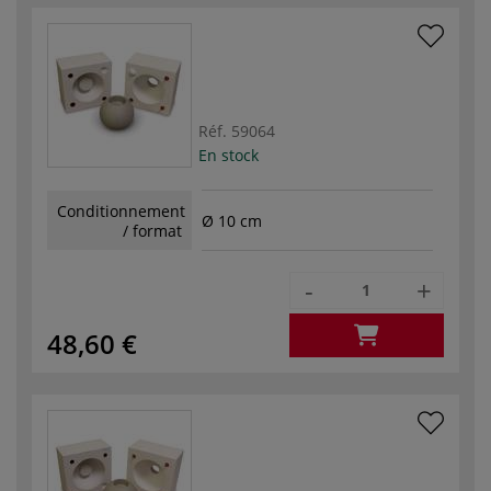
Réf.
59064
En stock
Conditionnement
Ø 10 cm
/ format
-
+
48,60 €