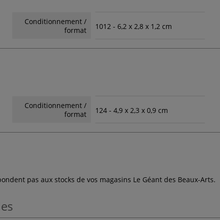
Conditionnement /
1012 - 6,2 x 2,8 x 1,2 cm
format
Conditionnement /
124 - 4,9 x 2,3 x 0,9 cm
format
espondent pas aux stocks de vos magasins Le Géant des Beaux-Arts.
les