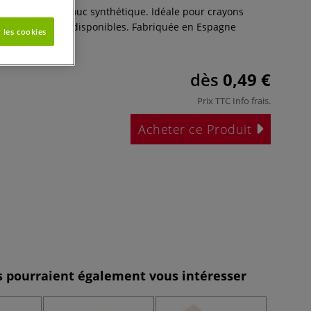
AN en caoutchouc synthétique. Idéale pour crayons
eur. Deux tailles disponibles. Fabriquée en Espagne
 les cookies
lus
dès
0,49 €
Prix TTC
Info frais
.
Acheter ce Produit
es pourraient également vous intéresser