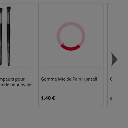
ompeurs pour
Gomme Mie de Pain Honsell
Châssis 
ronde bout ovale
1,40 €
7,2
dès