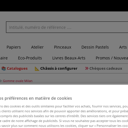
Papiers
Atelier
Pinceaux
Dessin Pastels
Arts
laire
Eco-Produits
Livres Beaux-Arts
Promos / Nouvea
Catalogues
Châssis à configurer
Chèques cadeaux
Gomme ovale Milan
os préférences en matière de cookies
ns des cookies et des outils similaires pour faciliter vos achats, fournir nos services, 
Gomme ov
clients utilisent nos services afin de pouvoir apporter des améliorations, et pour prés
y compris des publicités basées sur les centres d’intérêt. Des services tiers ont également
le cadre de notre affichage de publicités. Si vous ne souhaitez pas accepter tous les coo
 savoir plus sur comment nous utilisons les cookies, cliquer sur « Personnaliser les cook