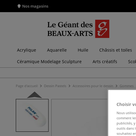
Nos magasins
Acrylique
Aquarelle
Huile
Châssis et toiles
Céramique Modelage Sculpture
Arts créatifs
Sco
Page d'accueil
Dessin Pastels
Accessoires pour le dessin
Gommes
Choisir v
Nous utiliso
comment les 
publicités, 
outils dans 
souhaitez en