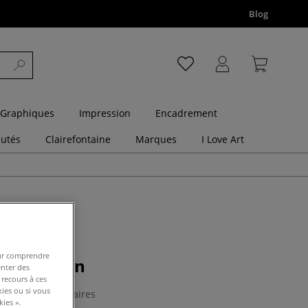
Blog
 Graphiques
Impression
Encadrement
utés
Clairefontaine
Marques
I Love Art
pour comprendre
ale Milan
enter des
 recours à ces
kies ou si vous
0 Commentaires
ies ».