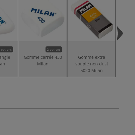
 options
2 options
angle
Gomme carrée 430
Gomme extra
Gomme
lan
Milan
souple non dust
bicolo
5020 Milan