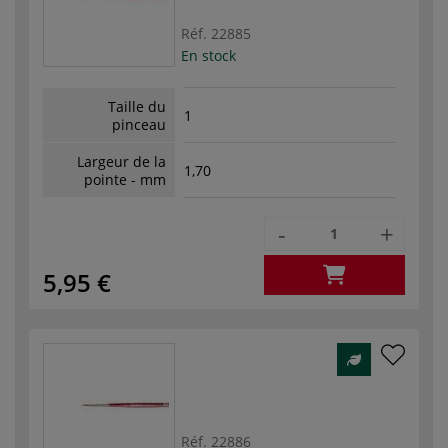
Réf.
22885
En stock
Taille du
1
pinceau
Largeur de la
1,70
pointe - mm
-
+
5,95 €
Réf.
22886