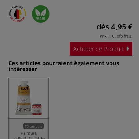
dès
4,95 €
Prix TTC
Info frais
.
Acheter ce Produit
Ces articles pourraient également vous
intéresser
70 couleurs
Peinture
aquarelle extra-