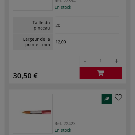
Réf.
22894
En stock
Taille du
20
pinceau
Largeur de la
12,00
pointe - mm
-
+
30,50 €
Réf.
22423
En stock