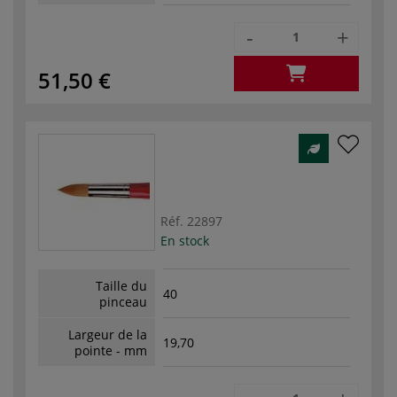
-
+
51,50 €
Réf.
22897
En stock
Taille du
40
pinceau
Largeur de la
19,70
pointe - mm