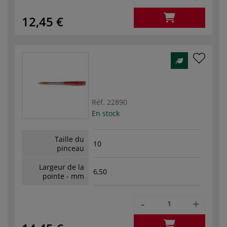
12,45 €
Réf.
22890
En stock
Taille du
10
pinceau
Largeur de la
6,50
pointe - mm
-
+