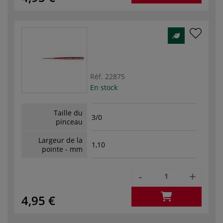
Réf.
22875
En stock
Taille du
3/0
pinceau
Largeur de la
1,10
pointe - mm
-
+
4,95 €