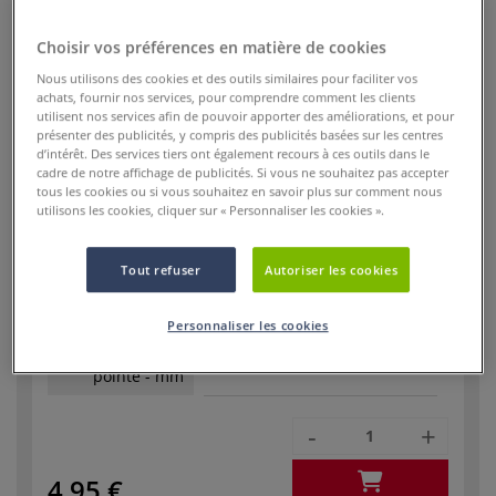
4,95 €
Choisir vos préférences en matière de cookies
Nous utilisons des cookies et des outils similaires pour faciliter vos
achats, fournir nos services, pour comprendre comment les clients
utilisent nos services afin de pouvoir apporter des améliorations, et pour
présenter des publicités, y compris des publicités basées sur les centres
d’intérêt. Des services tiers ont également recours à ces outils dans le
cadre de notre affichage de publicités. Si vous ne souhaitez pas accepter
tous les cookies ou si vous souhaitez en savoir plus sur comment nous
utilisons les cookies, cliquer sur « Personnaliser les cookies ».
Réf.
81527
En stock
Tout refuser
Autoriser les cookies
Taille du
5/0
pinceau
Personnaliser les cookies
Largeur de la
0,90
pointe - mm
-
+
4,95 €