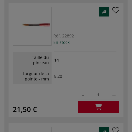
Réf.
22892
En stock
Taille du
14
pinceau
Largeur de la
8,20
pointe - mm
-
+
21,50 €