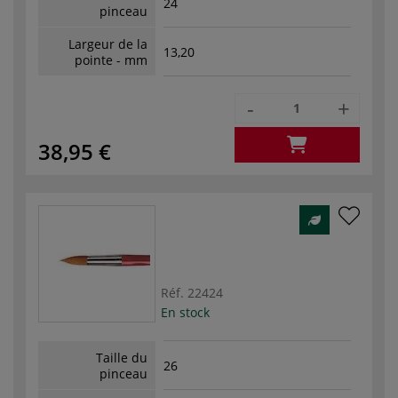
24
pinceau
Largeur de la
13,20
pointe - mm
-
+
38,95 €
Réf.
22424
En stock
Taille du
26
pinceau