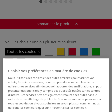
Castell
Commander le produit
Veuillez choisir une ou plusieurs couleurs:
Toutes les couleurs
Choisir vos préférences en matière de cookies
Cliquez sur la couleur pour en voir plus:
Nous utilisons des cookies et des outils similaires pour faciliter vos
achats, fournir nos services, pour comprendre comment les clients
utilisent nos services afin de pouvoir apporter des améliorations, et pour
présenter des publicités, y compris des publicités basées sur les centres
d’intérêt. Des services tiers ont également recours à ces outils dans le
cadre de notre affichage de publicités. Si vous ne souhaitez pas accepter
tous les cookies ou si vous souhaitez en savoir plus sur comment nous
utilisons les cookies, cliquer sur « Personnaliser les cookies ».