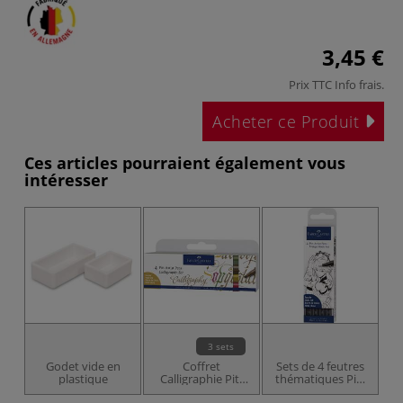
3,45 €
Prix TTC
Info frais
.
Acheter ce Produit
Ces articles pourraient également vous
intéresser
3 sets
Godet vide en
Coffret
Sets de 4 feutres
plastique
Calligraphie Pitt
thématiques Pitt
Faber-Castell
Manga Faber