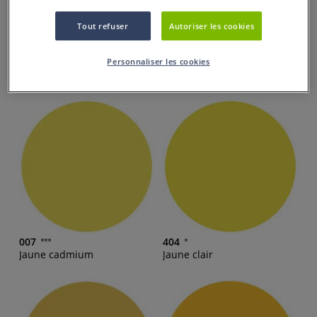
Tout refuser
Autoriser les cookies
101
403
Personnaliser les cookies
Blanc
Ivoire
007
404
Jaune cadmium
Jaune clair