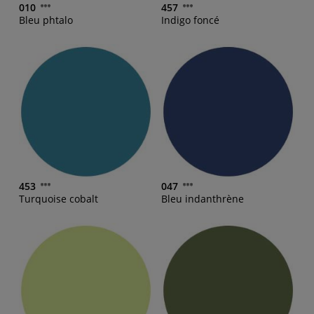
010
457
Bleu phtalo
Indigo foncé
453
047
Turquoise cobalt
Bleu indanthrène