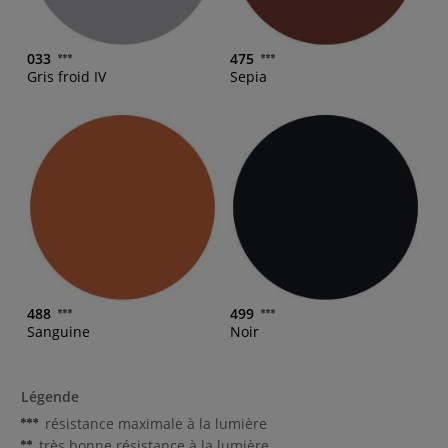
033
475
Gris froid IV
Sepia
488
499
Sanguine
Noir
Légende
résistance maximale à la lumière
très bonne résistance à la lumière