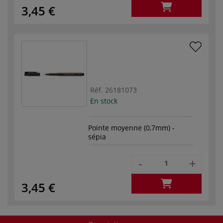
3,45 €
Réf.
26181073
En stock
Pointe moyenne (0,7mm) -
sépia
-
+
3,45 €