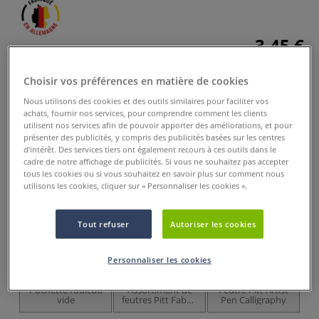
3,45 €
Prix TTC
Info frais
.
Choisir vos préférences en matière de cookies
Acheter ce Produit
Nous utilisons des cookies et des outils similaires pour faciliter vos
achats, fournir nos services, pour comprendre comment les clients
utilisent nos services afin de pouvoir apporter des améliorations, et pour
Ces articles pourraient également vous
présenter des publicités, y compris des publicités basées sur les centres
intéresser
d’intérêt. Des services tiers ont également recours à ces outils dans le
cadre de notre affichage de publicités. Si vous ne souhaitez pas accepter
tous les cookies ou si vous souhaitez en savoir plus sur comment nous
utilisons les cookies, cliquer sur « Personnaliser les cookies ».
Tout refuser
Autoriser les cookies
Personnaliser les cookies
3 sets
12 couleurs
Pochette rouleau
Assortiment de
Feutre Pitt Artist
F
vide
feutres Pitt Faber-
Pen Calligraphy
Castell