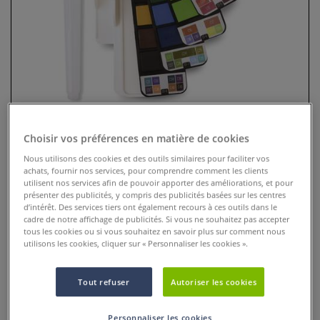
Choisir vos préférences en matière de cookies
Nous utilisons des cookies et des outils similaires pour faciliter vos
achats, fournir nos services, pour comprendre comment les clients
Coffrets aquarelle éventail I Love
utilisent nos services afin de pouvoir apporter des améliorations, et pour
Art
présenter des publicités, y compris des publicités basées sur les centres
d’intérêt. Des services tiers ont également recours à ces outils dans le
cadre de notre affichage de publicités. Si vous ne souhaitez pas accepter
13 Commentaires
tous les cookies ou si vous souhaitez en savoir plus sur comment nous
utilisons les cookies, cliquer sur « Personnaliser les cookies ».
4 coffrets innovants pour le plaisir de peindre à l’aquarelle
partout où vous porte votre inspiration. Vous serez
Tout refuser
Autoriser les cookies
immédiatement séduit par ce concentré de solutions
novatrices.Dimensions des godets 0,1 x 1,5 x 3 cm.
Plus
Personnaliser les cookies