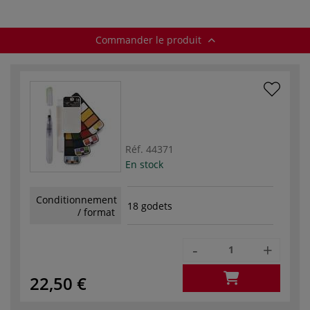
Commander le produit
Réf.
44371
En stock
Conditionnement
18 godets
/ format
-
+
22,50 €