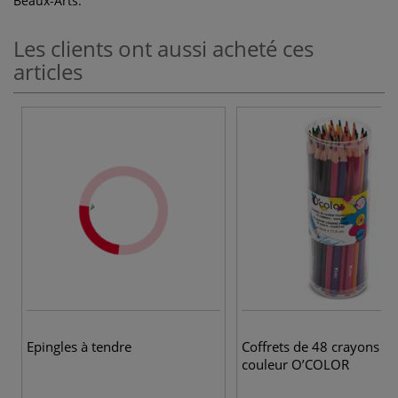
Beaux-Arts.
Les clients ont aussi acheté ces
articles
2
Epingles à tendre
Coffrets de 48 crayons de
couleur O’COLOR