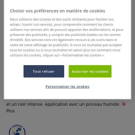
Choisir vos préférences en matière de cookies
Nous utilisons des cookies et des outils similaires pour faciliter vos
achats, fournir nos services, pour comprendre comment les clients
utilisent nos services afin de pouvoir apporter des améliorations, et pour
présenter des publicités, y compris des publicités basées sur les centres
d’intérêt. Des services tiers ont également recours à ces outils dans le
cadre de notre affichage de publicités. Si vous ne souhaitez pas accepter
tous les cookies ou si vous souhaitez en savoir plus sur comment nous
utilisons les cookies, cliquer sur « Personnaliser les cookies ».
Boîte aquarelle graphite Art Graf
®
Tout refuser
Autoriser les cookies
3 Commentaires
Personnaliser les cookies
Boîte en métal aquarelle au graphite, parfaite pour vos
esquisses et dessins. Permet de multiples nuances de gris
et un noir intense. Application avec un pinceau humide.
Plus