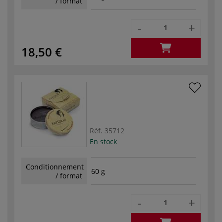
/ format
-
+
18,50 €
Réf.
35712
En stock
Conditionnement
60 g
/ format
-
+