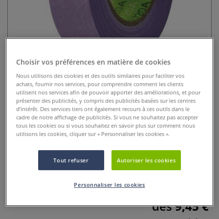
Choisir vos préférences en matière de cookies
Nous utilisons des cookies et des outils similaires pour faciliter vos
achats, fournir nos services, pour comprendre comment les clients
Ruban papier de masquage Washi
utilisent nos services afin de pouvoir apporter des améliorations, et pour
présenter des publicités, y compris des publicités basées sur les centres
adhésion légère - 50 m
d’intérêt. Des services tiers ont également recours à ces outils dans le
cadre de notre affichage de publicités. Si vous ne souhaitez pas accepter
tous les cookies ou si vous souhaitez en savoir plus sur comment nous
2 Commentaires
utilisons les cookies, cliquer sur « Personnaliser les cookies ».
Longueur 50 m. Épaisseur 0,1 mm. Ruban de masquage
violet. Avec un support papier de riz lisse enduit d’un
Tout refuser
Autoriser les cookies
adhésif acrylique sans solvants agressifs pour
l’environnement.
Plus
Personnaliser les cookies
dès
9,45 €