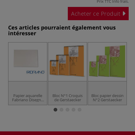
Prix TTC
Info frais
.
Acheter ce Produit
Ces articles pourraient également vous
intéresser
Papier aquarelle
Bloc N°1 Croquis
Bloc papier dessin
Pe
Fabriano Disegno
de Gerstaecker
N°2 Gerstaecker
5