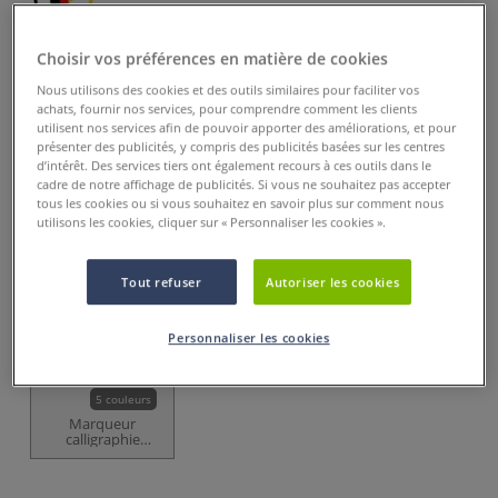
dès
2,05 €
Choisir vos préférences en matière de cookies
Prix TTC
Info frais
.
Nous utilisons des cookies et des outils similaires pour faciliter vos
achats, fournir nos services, pour comprendre comment les clients
Acheter ce Produit
utilisent nos services afin de pouvoir apporter des améliorations, et pour
présenter des publicités, y compris des publicités basées sur les centres
d’intérêt. Des services tiers ont également recours à ces outils dans le
Ces articles pourraient également vous
cadre de notre affichage de publicités. Si vous ne souhaitez pas accepter
intéresser
tous les cookies ou si vous souhaitez en savoir plus sur comment nous
utilisons les cookies, cliquer sur « Personnaliser les cookies ».
Tout refuser
Autoriser les cookies
Personnaliser les cookies
5 couleurs
Marqueur
calligraphie
Edding 753