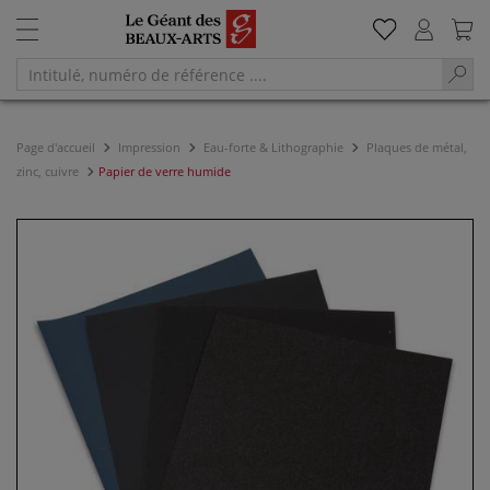
Page d'accueil
Impression
Eau-forte & Lithographie
Plaques de métal,
zinc, cuivre
Papier de verre humide