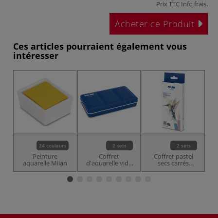
Prix TTC
Info frais
.
Acheter ce Produit
Ces articles pourraient également vous
intéresser
24 couleurs
2 sets
2 sets
Peinture
Coffret
Coffret pastel
aquarelle Milan
d'aquarelle vide
secs carrés
C
en métal Milan
nuance métal
Milan