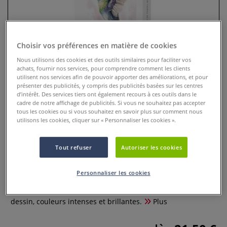
Choisir vos préférences en matière de cookies
Nous utilisons des cookies et des outils similaires pour faciliter vos
achats, fournir nos services, pour comprendre comment les clients
utilisent nos services afin de pouvoir apporter des améliorations, et pour
présenter des publicités, y compris des publicités basées sur les centres
d’intérêt. Des services tiers ont également recours à ces outils dans le
cadre de notre affichage de publicités. Si vous ne souhaitez pas accepter
tous les cookies ou si vous souhaitez en savoir plus sur comment nous
utilisons les cookies, cliquer sur « Personnaliser les cookies ».
Coffret pastel secs carrés nuance
métal Milan
Tout refuser
Autoriser les cookies
0 Commentaires
Personnaliser les cookies
Ce coffret pastel secs carrés est parfait pour colorer,
mélanger, estomper et couvrir de grandes surfaces du
dessin, couleurs intenses et brillantes.
Plus