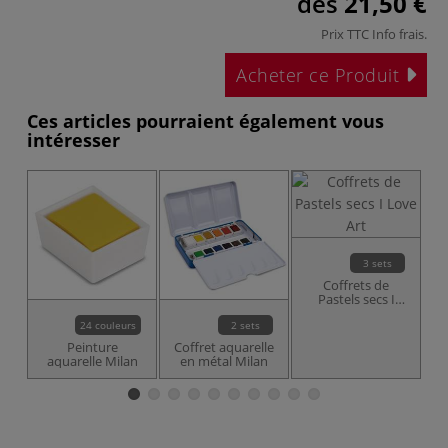
dès
21,50 €
Prix TTC
Info frais
.
Acheter ce Produit
Ces articles pourraient également vous
intéresser
Co
3 sets
Coffrets de
Pastels secs I
Love Art
24 couleurs
2 sets
Peinture
Coffret aquarelle
aquarelle Milan
en métal Milan