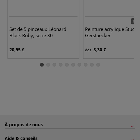
32 c
Set de 5 pinceaux Léonard
Peinture acrylique Studio
Black Ruby, série 30
Gerstaecker
20,95 €
5,30 €
dès
À propos de nous
Aide & conseils