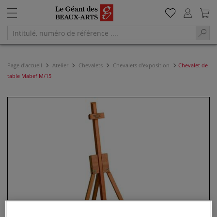
Page d'accueil
Atelier
Chevalets
Chevalets d'exposition
Chevalet de
table Mabef M/15