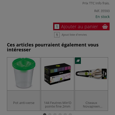
Prix TTC
Info frais
.
Réf.
35593
En stock
Ajouter au panier
Ajout liste d'envies
Ces articles pourraient également vous
intéresser
Pot anti-verse
144 Feutres Min’O
Ciseaux
pointe fine 2mm
Novagreen
Wonday 21 cm