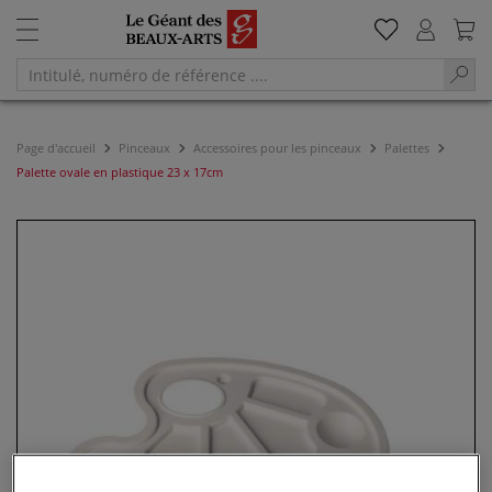
Page d'accueil
Pinceaux
Accessoires pour les pinceaux
Palettes
Palette ovale en plastique 23 x 17cm