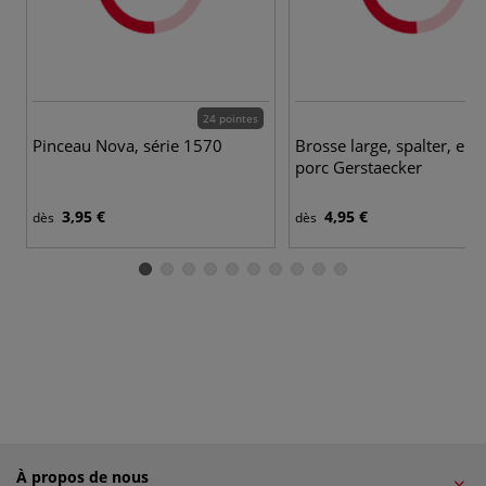
24 pointes
8 
Pinceau Nova, série 1570
Brosse large, spalter, en 
porc Gerstaecker
3,95 €
4,95 €
dès
dès
À propos de nous