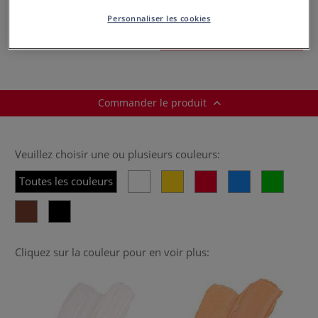
Prix TTC
Info frais
.
Personnaliser les cookies
Acheter ce Produit
Commander le produit
Veuillez choisir une ou plusieurs couleurs:
Toutes les couleurs
Cliquez sur la couleur pour en voir plus: