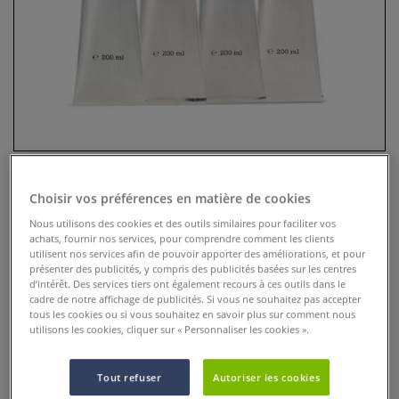
Choisir vos préférences en matière de cookies
Huile College Oil Schmincke
Nous utilisons des cookies et des outils similaires pour faciliter vos
achats, fournir nos services, pour comprendre comment les clients
utilisent nos services afin de pouvoir apporter des améliorations, et pour
0 Commentaires
présenter des publicités, y compris des publicités basées sur les centres
d’intérêt. Des services tiers ont également recours à ces outils dans le
Peinture à l'huile de qualité étude. Nuances élaborées à
cadre de notre affichage de publicités. Si vous ne souhaitez pas accepter
partir de pigments de grande qualité et d’huiles naturelles
tous les cookies ou si vous souhaitez en savoir plus sur comment nous
(huile de lin et de tournesol). Fini satiné au séchage.
Plus
utilisons les cookies, cliquer sur « Personnaliser les cookies ».
dès
13,60 €
Tout refuser
Autoriser les cookies