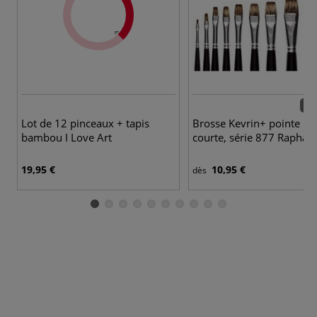
11 
Lot de 12 pinceaux + tapis
Brosse Kevrin+ pointe pla
bambou I Love Art
courte, série 877 Raphaël
19,95 €
10,95 €
dès