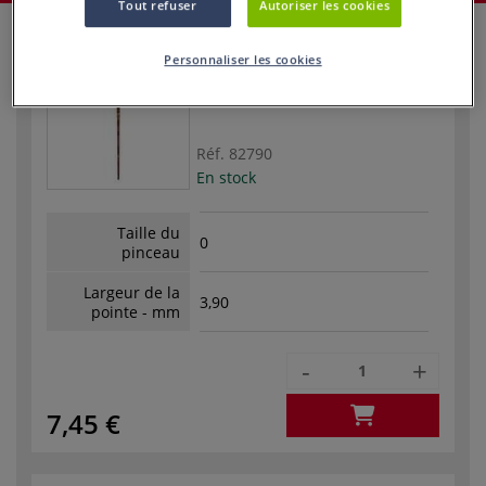
Tout refuser
Autoriser les cookies
Personnaliser les cookies
Réf.
82790
En stock
Taille du
0
pinceau
Largeur de la
3,90
pointe - mm
-
+
7,45 €