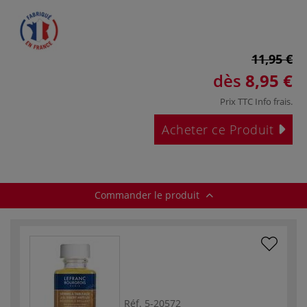
11,95 €
dès
8,95 €
Prix TTC
Info frais
.
Acheter ce Produit
Commander le produit
Réf.
5-20572