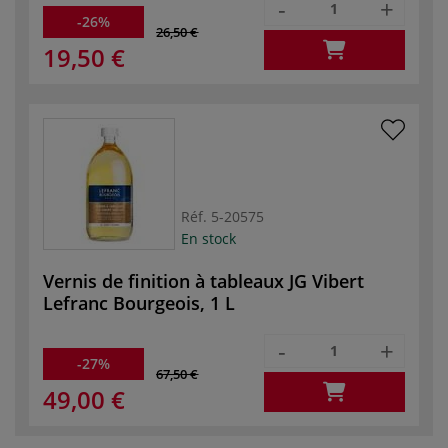
-
+
-26%
26,50 €
19,50 €
Réf.
5-20575
En stock
Vernis de finition à tableaux JG Vibert
Lefranc Bourgeois, 1 L
-
+
-27%
67,50 €
49,00 €