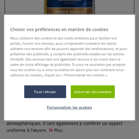
Choisir vos préférences en matière de cookies
Nous utilisons des cookies et des outils similaires pour faciliter vos
achats, fournir nos services, pour comprendre comment les clients
utilisent nos services afin de pouvoir apporter des améliorations, et pour
présenter des publicités, y compris des publicités basées sur les centres
d’intérêt. Des services tiers ont également recours à ces outils dans le
cadre de notre affichage de publicités. Si vous ne souhaitez pas accepter
tous les cookies ou si vous souhaitez en savoir plus sur comment nous
Vernis de finition à tableaux JG
utilisons les cookies, cliquer sur « Personnaliser les cookies ».
Vibert Lefranc Bourgeois
Tout refuser
Autoriser les cookies
2 Commentaires
Personnaliser les cookies
Le rôle du vernis à tableaux est de protéger efficacement
contre la poussière grasse, les fumées et les agressions
atmosphériques. Il sert également à conférer un aspect
uniforme à l’œuvre.
Plus