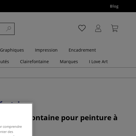
Blog
 Graphiques
Impression
Encadrement
utés
Clairefontaine
Marques
I Love Art
er Clairefontaine pour peinture à
240g/m2)
pour comprendre
enter des