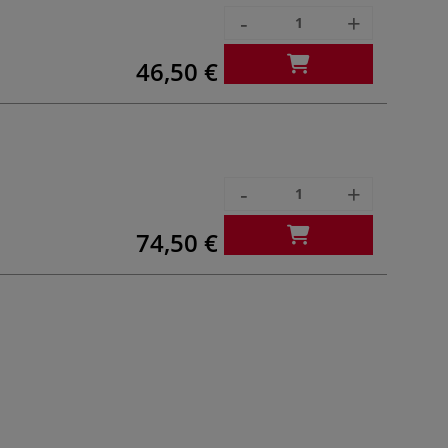
-
+
46,50 €
-
+
74,50 €