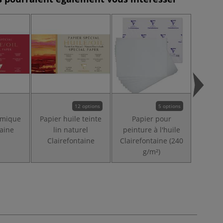
12 options
5 options
amique
Papier huile teinte
Papier pour
Bl
taine
lin naturel
peinture à l'huile
Clai
Clairefontaine
Clairefontaine (240
g/m²)