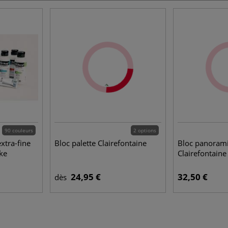
90 couleurs
2 options
xtra-fine
Bloc palette Clairefontaine
Bloc panoram
ke
Clairefontaine
24,95 €
32,50 €
dès