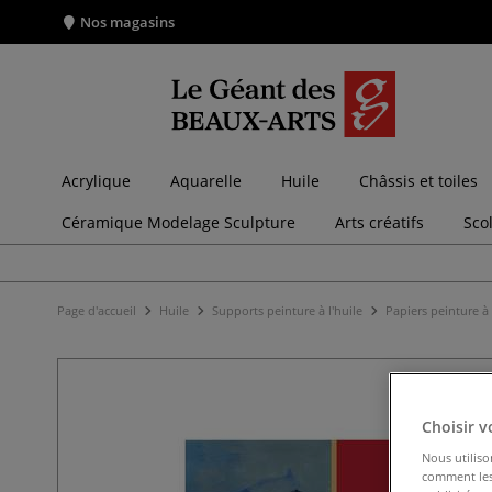
Nos magasins
Acrylique
Aquarelle
Huile
Châssis et toiles
Céramique Modelage Sculpture
Arts créatifs
Sco
Page d'accueil
Huile
Supports peinture à l'huile
Papiers peinture à 
Choisir v
Nous utiliso
comment les 