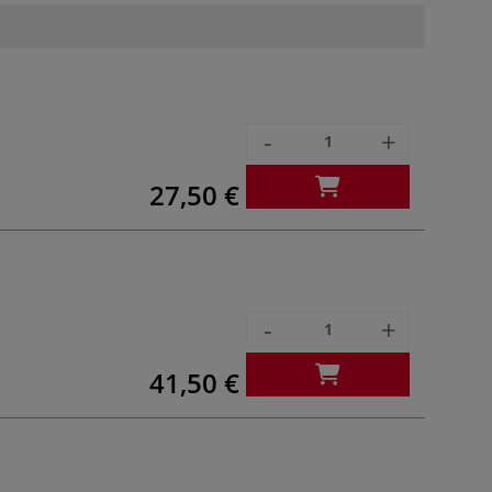
-
+
27,50 €
-
+
41,50 €