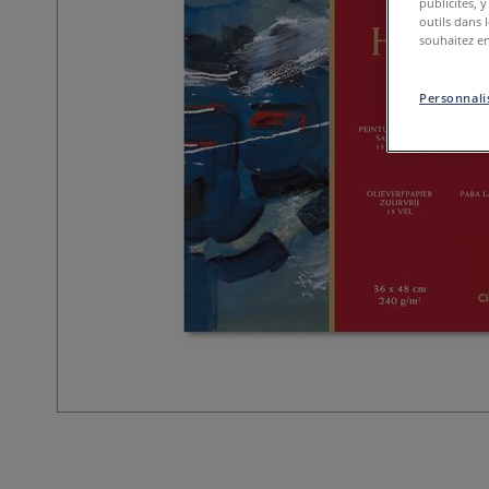
publicités, 
outils dans 
souhaitez en
Personnalis