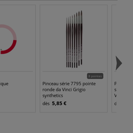
8 pointes
ique
Pinceau série 7795 pointe
Pinceau 
ronde da Vinci Grigio
synthéti
synthetics
Vinci Gri
5,85 €
9,3
dès
dès