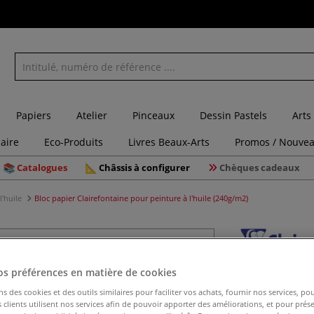
Papiers
Atelier
Pinceaux
Dessin Pastels
Arts
laire
Eco-Produits
Livres Beaux-Arts
Promos / Nouvea
Catalogues
Châssis à configurer
Chèques cadeaux
l'huile
Bloc papier Clairefontaine pour peinture à l'huile (240g/m2)
Bloc papi
os préférences en matière de cookies
l'huile (
ns des cookies et des outils similaires pour faciliter vos achats, fournir nos services, 
clients utilisent nos services afin de pouvoir apporter des améliorations, et pour prés