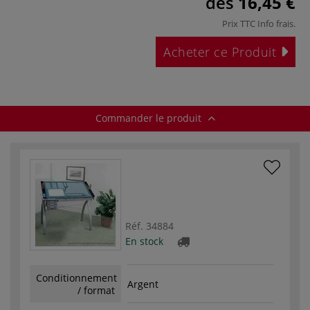
dès
16,45 €
Prix TTC
Info frais
.
Acheter ce Produit
Commander le produit
Réf.
34884
En stock
Conditionnement
Argent
/ format