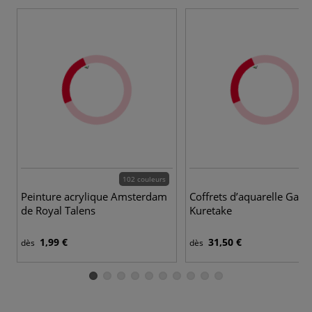
102 couleurs
3
Peinture acrylique Amsterdam
Coffrets d’aquarelle Gans
de Royal Talens
Kuretake
1,99 €
31,50 €
dès
dès