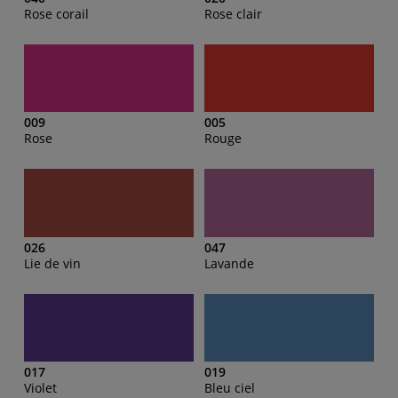
Rose corail
Rose clair
009
005
Rose
Rouge
026
047
Lie de vin
Lavande
017
019
Violet
Bleu ciel