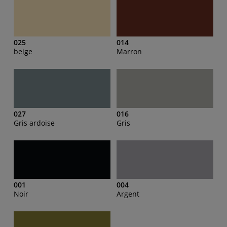
025
014
beige
Marron
027
016
Gris ardoise
Gris
001
004
Noir
Argent