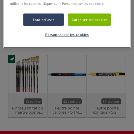
utilisons les cookies, cliquer sur « Personnaliser les cookies ».
Acheter ce Produit
Tout refuser
Autoriser les cookies
Retrouvez le guide d'achat Posca par l'artiste Amylee
sur notre blog....
Plus
Personnaliser les cookies
Ces articles pourraient également vous
intéresser
13 pointes
22 couleurs
37 couleurs
Pinceau imitation
Feutre pointe
Feutre pointe
martre pointe
calibrée PC-1MR
conique PC-3M
plate ArtStyl série
Posca
Posca
1160PL Léonard