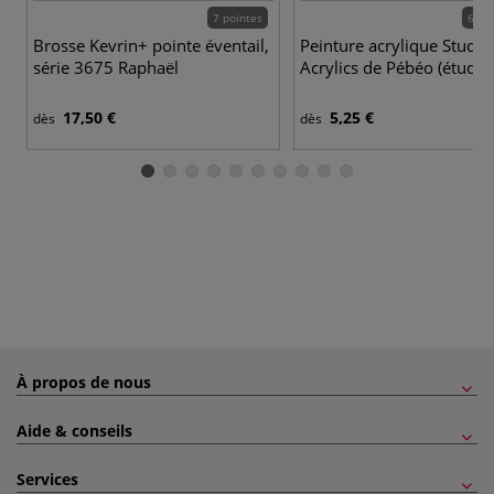
7 pointes
63 c
Brosse Kevrin+ pointe éventail,
Peinture acrylique Studio
série 3675 Raphaël
Acrylics de Pébéo (étude)
17,50 €
5,25 €
dès
dès
À propos de nous
Aide & conseils
Services