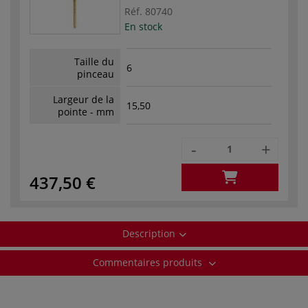
Réf.
80740
En stock
Taille du
6
pinceau
Largeur de la
15,50
pointe - mm
-
+
437,50 €
Description
Commentaires produits