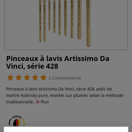
Pinceaux à lavis Artissimo Da
Vinci, série 428
2 Commentaires
Pinceaux à lavis Artissimo Da Vinci, série 428, poils de
martre Kolinsky pure, montés sur plumes selon la méthode
traditionnelle.
Plus