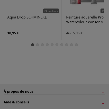
24 couleurs
115 c
Aqua Drop SCHMINCKE
Peinture aquarelle Profes
Watercolour Winsor & N
10,95 €
5,95 €
dès
À propos de nous
Aide & conseils