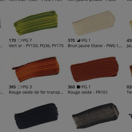
170
PG 7
370
PG 1
43
oxyde de chrome - PG17
Vert or - PY150, PG36, PY175
Brun jaune titane - PW6:1, PW6
385
PG 3
360
PG 1
02
Titane Mars pâle - PW6, PBr6
Rouge oxide de fer transp.- PR101
Rouge oxide - PR101