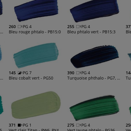
260
PG 4
255
PG 4
37
leu de Prusse - PBk9, PB15:0, PV23
Bleu rouge phtalo - PB15:0
Bleu phtalo vert - PB15:3
145
PG 7
390
PG 4
14
leu manganèse - PW6, PB15:3, PG7
Bleu cobalt vert - PG50
Turquoise phthalo - PG7, PB15:3
Tu
371
PG 1
275
PG 4
25
Vert Bleu - PW6, PG7, PB15:3
Vert clair Titan - PW6, PY42, PBr7, PG7
Vert Jaune phtalo - PG36