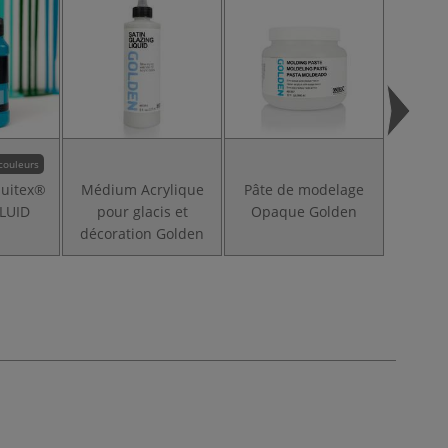
couleurs
quitex®
Médium Acrylique
Pâte de modelage
Pâte 
LUID
pour glacis et
Opaque Golden
opaq
décoration Golden