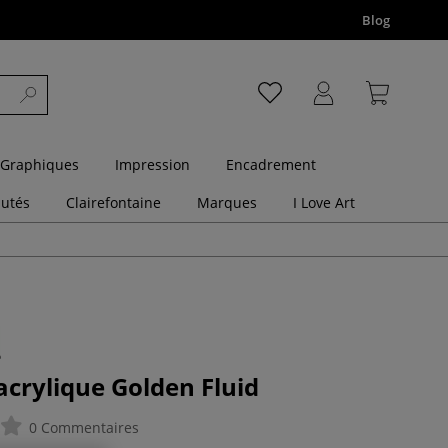
Blog
 Graphiques
Impression
Encadrement
utés
Clairefontaine
Marques
I Love Art
acrylique Golden Fluid
0 Commentaires