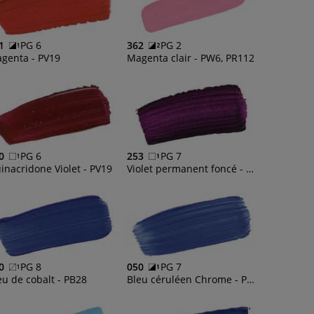
1
PG 6
362
PG 2
genta - PV19
Magenta clair - PW6, PR112
0
PG 6
253
PG 7
inacridone Violet - PV19
Violet permanent foncé - PR122, PB60
0
PG 8
050
PG 7
eu de cobalt - PB28
Bleu céruléen Chrome - PB36