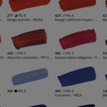
277
PG 8
425
PG 4
42
Rouge Naphthol clair - PR112
Rouge pyrrole - PR254
Rouge cadmium moyen - PR112, PR5
Ma
435
PG 7
305
PG 7
33
19
Alizarine cramoisie - PR122, PY150, PG7
Quinacridone Magenta - PR122
Qu
366
PG 2
400
PG 2
14
3
Outremer - PB29
Bl