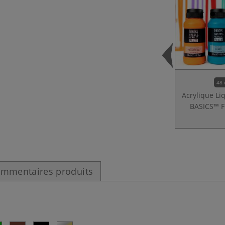
48 
Acrylique Li
BASICS™ F
mmentaires produits