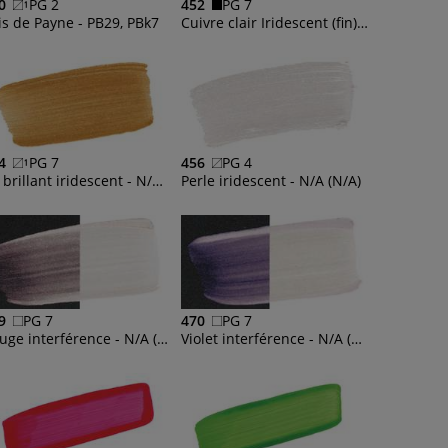
0
PG 2
452
PG 7
is de Payne - PB29, PBk7
Cuivre clair Iridescent (fin) - N/A (N/A)
4
PG 7
456
PG 4
Or brillant iridescent - N/A (N/A), PR101
Perle iridescent - N/A (N/A)
9
PG 7
470
PG 7
Rouge interférence - N/A (N/A)
Violet interférence - N/A (N/A)