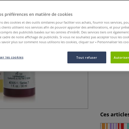
Les peintures ac
large choix de te
os préférences en matière de cookies
ns des cookies et des outils similaires pour faciliter vos achats, fournir nos services, 
clients utilisent nos services afin de pouvoir apporter des améliorations, et pour prés
y compris des publicités basées sur les centres d’intérêt. Des services tiers ont également
le cadre de notre affichage de publicités. Si vous ne souhaitez pas accepter tous les coo
 savoir plus sur comment nous utilisons les cookies, cliquer sur « Personnaliser les cook
er les cookies
Tout refuser
Autoriser
Ces articl