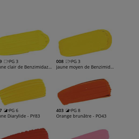
9
PG 3
008
PG 3
Jaune clair de Benzimidazolone - PY175
Jaune moyen de Benzimidazolone - PY154
7
PG 6
403
PG 8
une Diarylide - PY83
Orange brunâtre - PO43