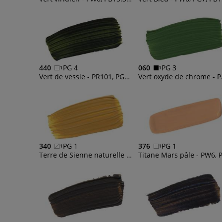
440
PG 4
060
PG 3
Vert de vessie - PR101, PG36, PY150, PBk7
Vert 
340
PG 1
376
PG 1
Terre de Sienne naturelle - PY43