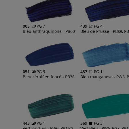
005
PG 7
439
PG 4
Bleu anthraquinone - PB60
B
051
PG 9
437
PG 1
Bleu céruléen foncé - PB36
B
443
PG 1
369
PG 3
Vert viridien - PW6, PB15:3, PY150, PBr7