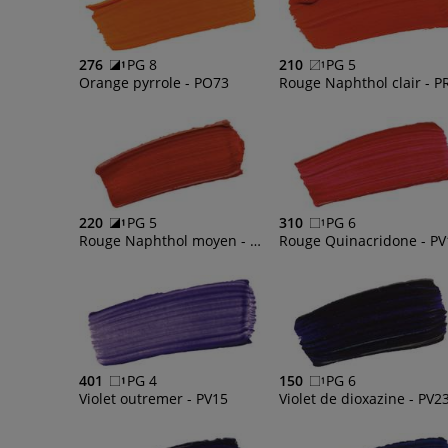
276
PG 8
210
PG 5
Orange pyrrole - PO73
220
PG 5
310
PG 6
Rouge Naphthol moyen - PR5
Rouge Quinacridone - PV
401
PG 4
150
PG 6
Violet outremer - PV15
Violet de dioxazine - PV2