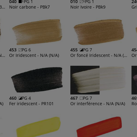
040
PG 1
010
PG 1
24
Brun Van Dyck - PR101, PBk7
Noir carbone - PBk7
Noir Ivoire - PBk9
Gr
453
PG 6
455
PG 7
45
Bronze Iridescent - N/A (N/A), PG7
Or Iridescent - N/A (N/A)
Or foncé Iridescent - N/A (N/A)
460
PG 4
467
PG 7
46
A)
Fer iridescent - PR101
Or interférence - N/A (N/A)