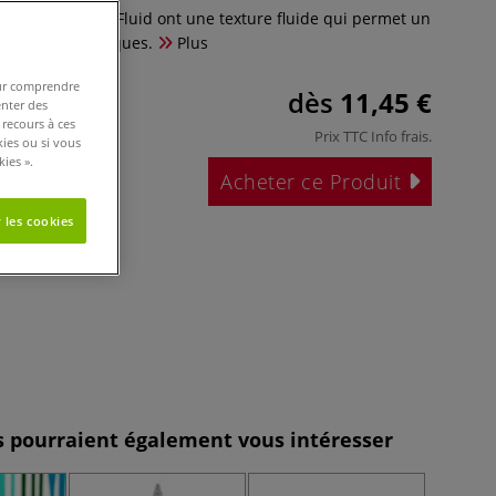
ryliques Golden Fluid ont une texture fluide qui permet un
chniques artistiques.
Plus
pour comprendre
dès
11,45 €
enter des
 recours à ces
Prix TTC
Info frais
.
kies ou si vous
ies ».
Acheter ce Produit
 les cookies
es pourraient également vous intéresser