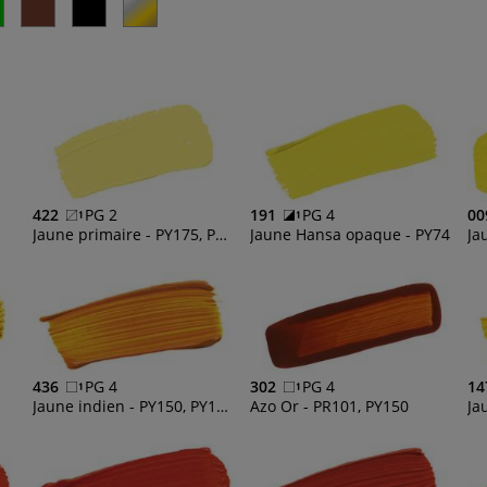
422
PG 2
191
PG 4
00
Jaune primaire - PY175, PW6, PY74
Jaune Hansa opaque - PY74
436
PG 4
302
PG 4
14
Jaune indien - PY150, PY175, PR206
Azo Or - PR101, PY150
Ja