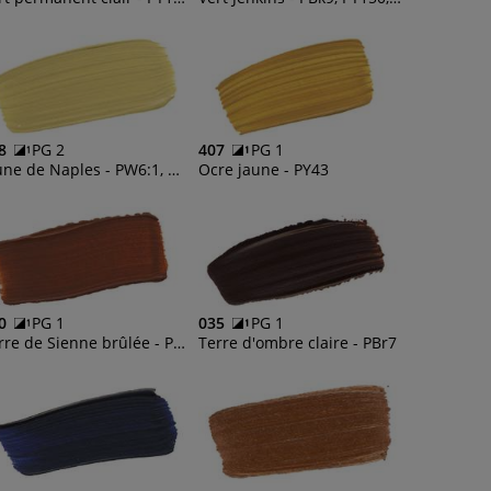
8
PG 2
407
PG 1
Jaune de Naples - PW6:1, PW6, PY42, PY83
Ocre jaune - PY43
0
PG 1
035
PG 1
Terre de Sienne brûlée - PBr7
Terre d'ombre claire - PBr7