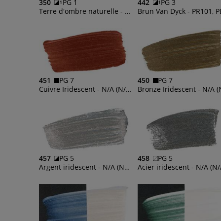
350
PG 1
442
PG 3
Terre d'ombre naturelle - PBr7
451
PG 7
450
PG 7
Cuivre Iridescent - N/A (N/A)
457
PG 5
458
PG 5
Argent iridescent - N/A (N/A), PBk7
Acier iridescent - N/A (N/