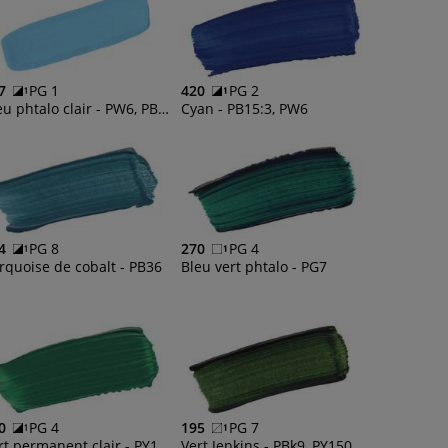
7
PG 1
420
PG 2
Bleu phtalo clair - PW6, PB15:3
Cyan - PB15:3, PW6
4
PG 8
270
PG 4
rquoise de cobalt - PB36
Bleu vert phtalo - PG7
0
PG 4
195
PG 7
Vert permanent clair - PY175, PG7, PW6
Vert Jenkins - PBk9, PY150, PG36