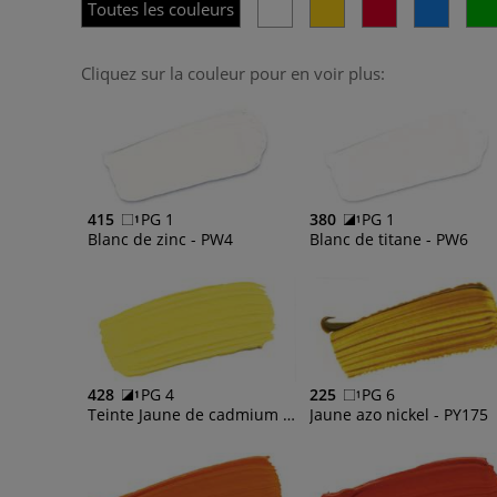
Toutes les couleurs
Cliquez sur la couleur pour en voir plus:
415
PG 1
380
PG 1
Blanc de zinc - PW4
Blanc de titane - PW6
428
PG 4
225
PG 6
Teinte Jaune de cadmium moyen - PY74, PY175, PY83
Jaune azo nickel - PY175