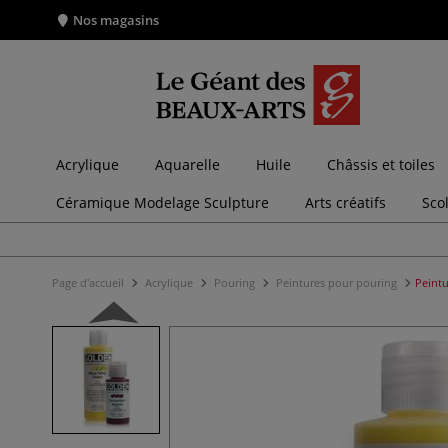
Nos magasins
Acrylique
Aquarelle
Huile
Châssis et toiles
Céramique Modelage Sculpture
Arts créatifs
Sco
Page d'accueil
Acrylique
Pouring
Peintures pour pouring
Peintu