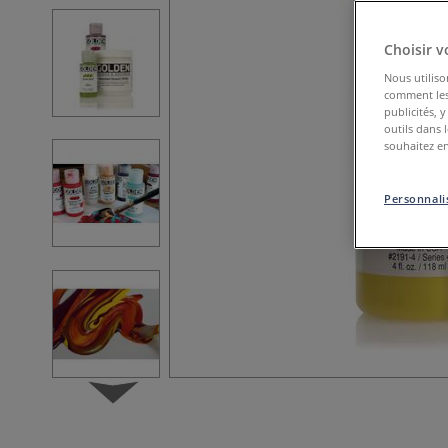
Choisir v
Nous utiliso
comment les 
publicités, 
outils dans 
souhaitez en
Personnalis