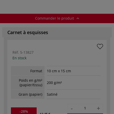
Commander le produit
Carnet à esquisses
Réf.
5-13827
En stock
Format
10 cm x 15 cm
Poids en g/m²
200 g/m²
(papier/tissu)
Grain (papier)
Satiné
-
+
-28%
12,45 €