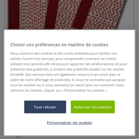
Choisir vos préférences en matière de cookies
Nous utilisons des cookies et des outils similaires pour faciliter vos
achats, fournir nos services, pour comprendre comment les clients
Venezia Book de Fabriano
utilisent nos services afin de pouvoir apporter des améliorations, et pour
présenter des publicités, y compris des publicités basées sur les centres
6 Commentaires
d’intérêt. Des services tiers ont également recours à ces outils dans le
cadre de notre affichage de publicités. Si vous ne souhaitez pas accepter
tous les cookies ou si vous souhaitez en savoir plus sur comment nous
Venezia Book - 200 g/m², album de 48 feuilles. Grain naturel,
utilisons les cookies, cliquer sur « Personnaliser les cookies ».
papier dessin Accademia 200 g/m². Couverture superbe
avec des mosaïques modernes inspirée de Venise. Idéal
pour le dessin et la gouache.
Plus
Tout refuser
Autoriser les cookies
Personnaliser les cookies