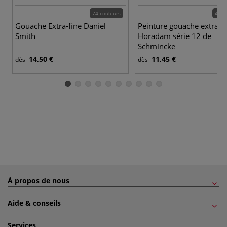
74 couleurs
48 c
Gouache Extra-fine Daniel
Peinture gouache extra-fi
Smith
Horadam série 12 de
Schmincke
14,50 €
11,45 €
dès
dès
À propos de nous
Aide & conseils
Services