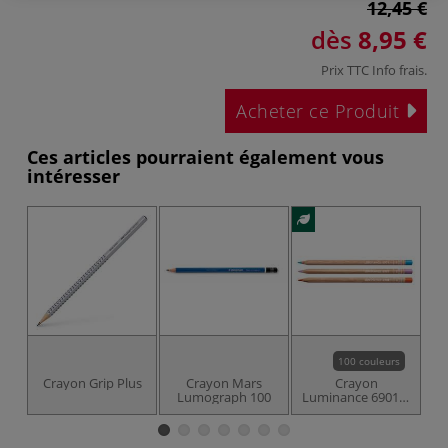
12,45 €
dès
8,95 €
Prix TTC
Info frais
.
Acheter ce Produit
Ces articles pourraient également vous
intéresser
100 couleurs
Crayon Grip Plus
Crayon Mars
Crayon
Lumograph 100
Luminance 6901®
de Caran d'Ache