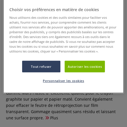
Choisir vos préférences en matière de cookies
Nous utilisons des cookies et des outils similaires pour faciliter vos
achats, fournir nos services, pour comprendre comment les clients
utilisent nos services afin de pouvoir apporter des améliorations, et pour
présenter des publicités, y compris des publicités basées sur les centres
d’intérêt. Des services tiers ont également recours à ces outils dans le
cadre de notre affichage de publicités. Si vous ne souhaitez pas accepter
tous les cookies ou si vous souhaitez en savoir plus sur comment nous
utilisons les cookies, cliquer sur « Personnaliser les cookies ».
Tout refuser
Autoriser les cookies
Gomme Mars Plastic Staedtler
Personnaliser les cookies
3 Commentaires
Gomme Mars Plastic d´excellente qualité pour le crayon
graphite sur papier et papier maté. Convient également
pour effacer le feutre de rétroprojection sur film
transparent. Gommage quasiment sans résidu et laissant
une surface propre.
Plus