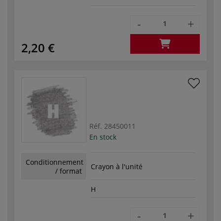
-
+
2,20 €
Réf.
28450011
En stock
Conditionnement
Crayon à l'unité
/ format
H
-
+