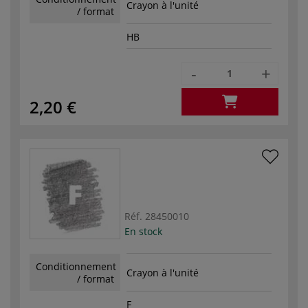
Crayon à l'unité
/ format
HB
-
+
2,20 €
Réf.
28450010
En stock
Conditionnement
Crayon à l'unité
/ format
F