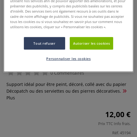
utilisent nos services afin de pouvoir apporter des améliorations, et pour
présenter des publicités, y compris des publicités basées sur les centres
d’intérêt. Des services tiers ont également recours à ces outils dans le
cadre de notre affichage de publicités. Si vous ne souhaitez pas accepter
tous les cookies ou si vous souhaitez en savoir plus sur comment nous
utilisons les cookies, cliquer sur « Personnaliser les cookies ».
Tout refuser
Autoriser les cookies
Valise Décopatch
Personnaliser les cookies
0 Commentaires
Support idéal pour être peint, décoré, collé avec du papier
Décopatch ou des serviettes ou des pierres décoratives.
Plus
12,00 €
Prix TTC
Info frais
.
Réf.
45194