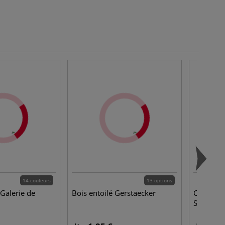
14 couleurs
13 options
Galerie de
Bois entoilé Gerstaecker
Châssis e
Studio XL