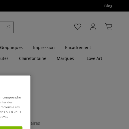
Blog
 Graphiques
Impression
Encadrement
utés
Clairefontaine
Marques
I Love Art
pour comprendre
enter des
 recours à ces
Ghiant
kies ou si vous
ies ».
3 Commentaires