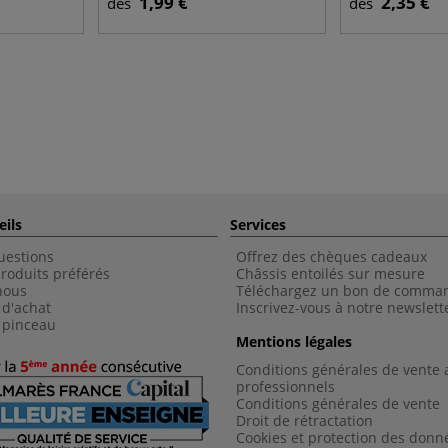
1,99 €
2,35 €
dès
dès
eils
Services
uestions
Offrez des chèques cadeaux
roduits préférés
Châssis entoilés sur mesure
nous
Téléchargez un bon de comma
 d'achat
Inscrivez-vous à notre newslett
 pinceau
Mentions légales
Conditions générales de vente 
professionnels
Conditions générales de vent
e
Droit de rétractation
Cookies et protection des donn