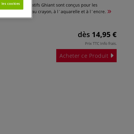
 les cookies
d´alcool, les fixatifs Ghiant sont conçus pour les
astel, au fusain, au crayon, à l´aquarelle et à l´encre.
dès
14,95 €
Prix TTC
Info frais
.
Acheter ce Produit