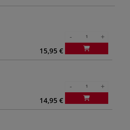
-
+
15,95 €
-
+
14,95 €