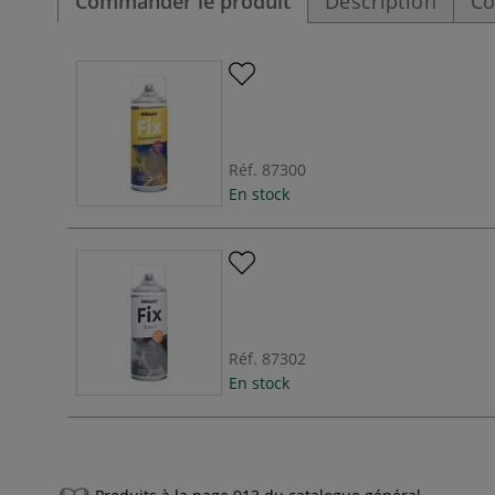
Commander le produit
Description
Co
Réf.
87300
En stock
Réf.
87302
En stock