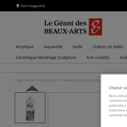
Nos magasins
Acrylique
Aquarelle
Huile
Châssis et toiles
Céramique Modelage Sculpture
Arts créatifs
Sco
Page d'accueil
Acrylique
Médiums peinture acrylique
Vernis acryl
Choisir v
Nous utiliso
comment les 
publicités, 
outils dans 
souhaitez en