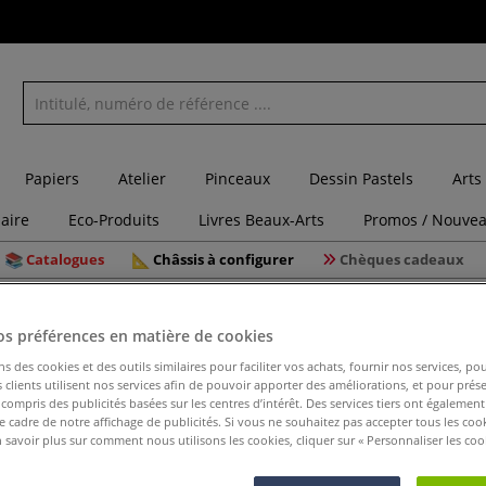
Papiers
Atelier
Pinceaux
Dessin Pastels
Arts
laire
Eco-Produits
Livres Beaux-Arts
Promos / Nouvea
Catalogues
Châssis à configurer
Chèques cadeaux
iques
Fixatifs Ghiant
os préférences en matière de cookies
ns des cookies et des outils similaires pour faciliter vos achats, fournir nos services, 
clients utilisent nos services afin de pouvoir apporter des améliorations, et pour prés
y compris des publicités basées sur les centres d’intérêt. Des services tiers ont également
Fixatifs 
le cadre de notre affichage de publicités. Si vous ne souhaitez pas accepter tous les coo
 savoir plus sur comment nous utilisons les cookies, cliquer sur « Personnaliser les cook