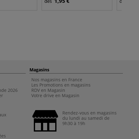
1,95 €
6,9
dès
dès
Magasins
Nos magasins en France
Les Promotions en magasins
nde 202
6
RDV en Magasin
er
Votre drive en Magasin
Rendez-vous en magasins
aux
du lundi au samedi de
9h30 à 19h
ées