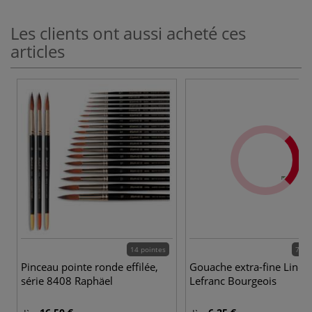
Les clients ont aussi acheté ces
articles
14 pointes
78 c
Pinceau pointe ronde effilée,
Gouache extra-fine Linel
série 8408 Raphäel
Lefranc Bourgeois