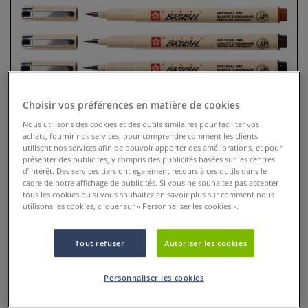
Choisir vos préférences en matière de cookies
Nous utilisons des cookies et des outils similaires pour faciliter vos
achats, fournir nos services, pour comprendre comment les clients
utilisent nos services afin de pouvoir apporter des améliorations, et pour
présenter des publicités, y compris des publicités basées sur les centres
Feutre Sakura Pigma Micron
d’intérêt. Des services tiers ont également recours à ces outils dans le
cadre de notre affichage de publicités. Si vous ne souhaitez pas accepter
pointe pinceau
tous les cookies ou si vous souhaitez en savoir plus sur comment nous
utilisons les cookies, cliquer sur « Personnaliser les cookies ».
0 Commentaires
Le stylo Sakura Pigma Micron pointe pinceau est un feutre
Tout refuser
Autoriser les cookies
pinceau à l'encre indélibile et convient à maintes
techniques de dessin.
Plus
Personnaliser les cookies