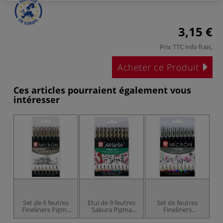
3,15 €
Prix TTC
Info frais
.
Acheter ce Produit
Ces articles pourraient également vous
intéresser
Set de 6 feutres
Etui de 9 feutres
Set de feutres
F
Fineliners Pigma
Sakura Pigma
Fineliners
Micron et 1 Pigma
Brush
couleurs assorties