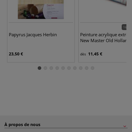
168 c
Papyrus Jacques Herbin
Peinture acrylique extra-f
New Master Old Holland
23,50 €
11,45 €
dès
À propos de nous