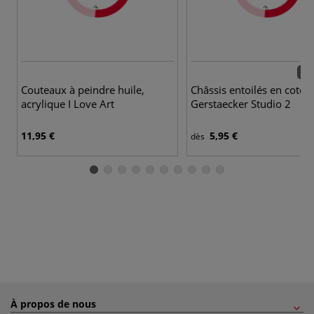
78 
Couteaux à peindre huile,
Châssis entoilés en coton
acrylique I Love Art
Gerstaecker Studio 2
11,95 €
5,95 €
dès
À propos de nous