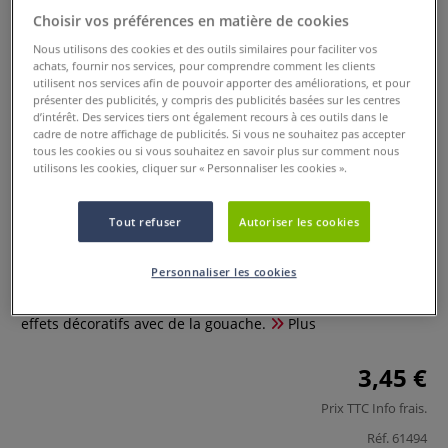
Choisir vos préférences en matière de cookies
Nous utilisons des cookies et des outils similaires pour faciliter vos
achats, fournir nos services, pour comprendre comment les clients
utilisent nos services afin de pouvoir apporter des améliorations, et pour
présenter des publicités, y compris des publicités basées sur les centres
d’intérêt. Des services tiers ont également recours à ces outils dans le
cadre de notre affichage de publicités. Si vous ne souhaitez pas accepter
tous les cookies ou si vous souhaitez en savoir plus sur comment nous
utilisons les cookies, cliquer sur « Personnaliser les cookies ».
Set de spatules structurées
O'Color
Tout refuser
Autoriser les cookies
1 Commentaire
Personnaliser les cookies
Le set de spatules structurées est parfait pour effectuer des
effets décoratifs avec de la gouache.
Plus
3,45 €
Prix TTC
Info frais
.
Réf.
61494