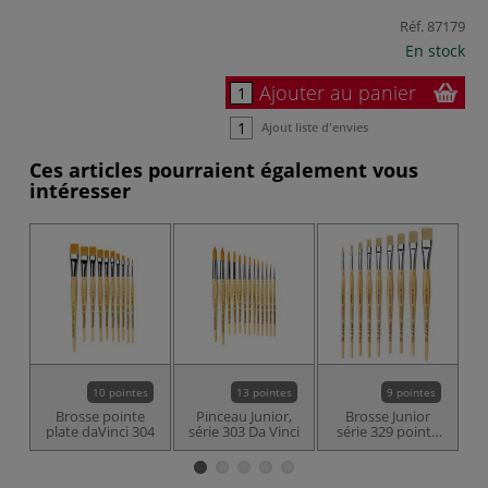
Réf.
87179
En stock
Ajouter au panier
Ajout liste d'envies
Ces articles pourraient également vous
intéresser
10 pointes
13 pointes
9 pointes
Brosse pointe
Pinceau Junior,
Brosse Junior
plate daVinci 304
série 303 Da Vinci
série 329 pointe
d'
plate Da Vinci