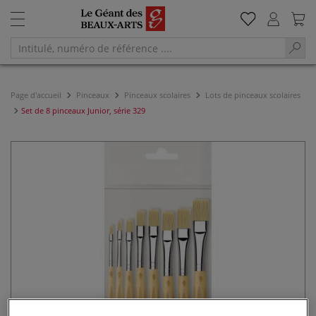
Page d'accueil
Pinceaux
Pinceaux scolaires
Lots de pinceaux scolaires
Set de 8 pinceaux Junior, série 329