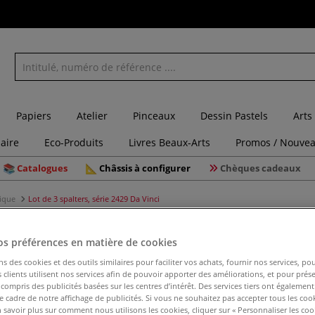
Papiers
Atelier
Pinceaux
Dessin Pastels
Arts
laire
Eco-Produits
Livres Beaux-Arts
Promos / Nouvea
Catalogues
Châssis à configurer
Chèques cadeaux
lique
Lot de 3 spalters, série 2429 Da Vinci
os préférences en matière de cookies
ns des cookies et des outils similaires pour faciliter vos achats, fournir nos services, 
Lot de 3 s
clients utilisent nos services afin de pouvoir apporter des améliorations, et pour prés
y compris des publicités basées sur les centres d’intérêt. Des services tiers ont également
le cadre de notre affichage de publicités. Si vous ne souhaitez pas accepter tous les coo
 savoir plus sur comment nous utilisons les cookies, cliquer sur « Personnaliser les cook