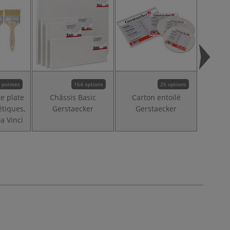
 pointes
164 options
25 options
te plate
Châssis Basic
Carton entoilé
Peintu
étiques,
Gerstaecker
Gerstaecker
Triton
a Vinci