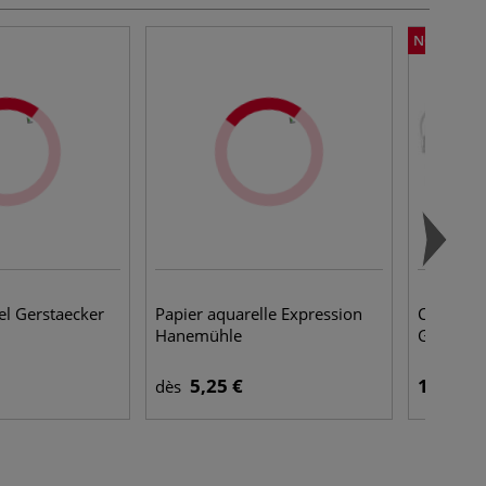
NOUVEAU
sel Gerstaecker
Papier aquarelle Expression
Coffret T
Hanemühle
Gerstaec
5,25 €
109,95 
dès