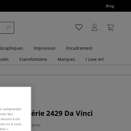
Blog
 Graphiques
Impression
Encadrement
utés
Clairefontaine
Marques
I Love Art
pour comprendre
palters, série 2429 Da Vinci
enter des
 recours à ces
kies ou si vous
0 Commentaires
ies ».