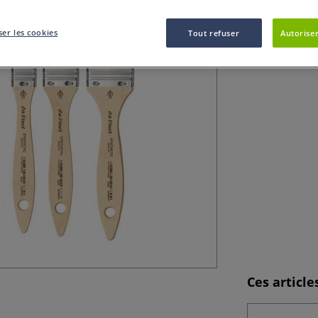
Ce Lot de 3 spalt
peinture de loisi
er les cookies
Tout refuser
Autoriser
Ces articl