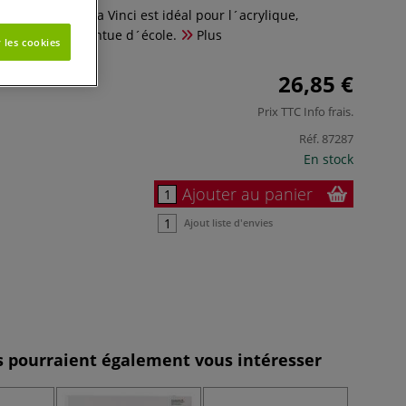
ers, série 2429 Da Vinci est idéal pour l´acrylique,
rs créatifs et peintue d´école.
Plus
 les cookies
26,85 €
Prix TTC
Info frais
.
Réf.
87287
En stock
Ajouter au panier
Ajout liste d'envies
es pourraient également vous intéresser