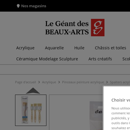
Nos magasins
Acrylique
Aquarelle
Huile
Châssis et toiles
Céramique Modelage Sculpture
Arts créatifs
Sco
Page d'accueil
Acrylique
Pinceaux peinture acrylique
Spalters acry
Choisir v
Nous utiliso
comment les 
publicités, 
outils dans 
souhaitez en