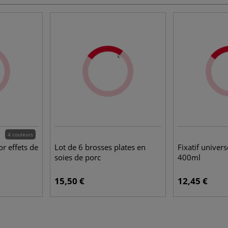
4 couleurs
or effets de
Lot de 6 brosses plates en
Fixatif univer
soies de porc
400ml
15,50 €
12,45 €