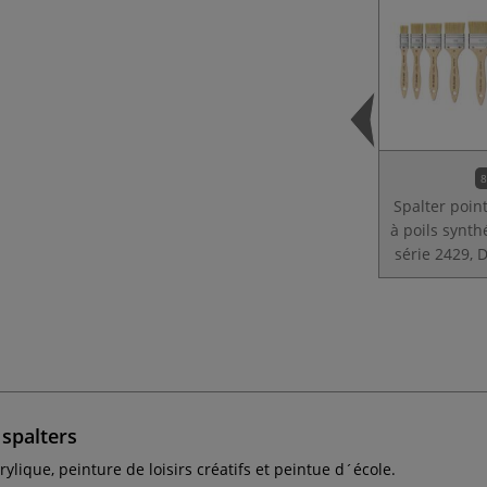
8
Spalter poin
à poils synth
série 2429, D
 spalters
rylique, peinture de loisirs créatifs et peintue d´école.