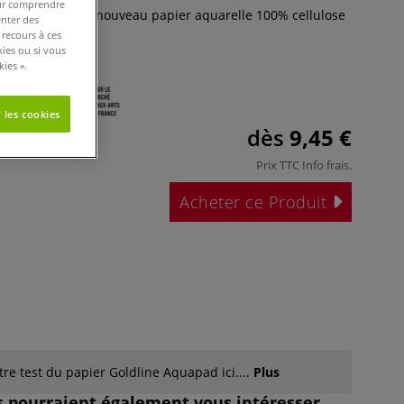
pour comprendre
pad est un tout nouveau papier aquarelle 100% cellulose
enter des
in.
Plus
 recours à ces
kies ou si vous
ies ».
 les cookies
dès
9,45 €
Prix TTC
Info frais
.
Acheter ce Produit
re test du papier Goldline Aquapad ici....
Plus
es pourraient également vous intéresser