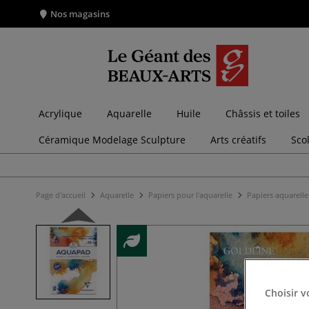
Nos magasins
Acrylique
Aquarelle
Huile
Châssis et toiles
Céramique Modelage Sculpture
Arts créatifs
Sco
Page d'accueil
Aquarelle
Papiers pour l'aquarelle
Papiers aquarelle
Choisir v