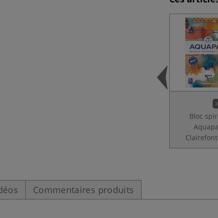
3
Bloc spir
Aquap
Clairefon
déos
Commentaires produits