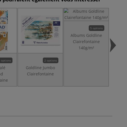
JUSQU'À
5 options
Albums Goldline
Albums
Clairefontaine
Clai
140g/m²
 options
2 options
alé
Goldline Jumbo
ad
Clairefontaine
taine