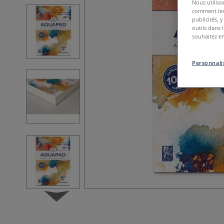
Nous utiliso
comment les 
publicités, 
outils dans 
souhaitez en
Personnalis