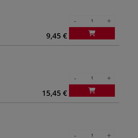
-
+
9,45 €
-
+
15,45 €
-
+