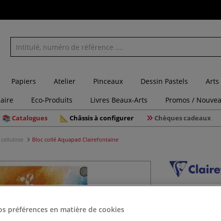
Papiers
Atelier
Pinceaux
Dessin Pastels
Arts
laire
Eco-Produits
Livres Beaux-Arts
Promos / Nouvea
Catalogues
Châssis à configurer
Chèques cadeaux
 cellulose
Bloc collé Aquapad Clairefontaine
Bloc coll
os préférences en matière de cookies