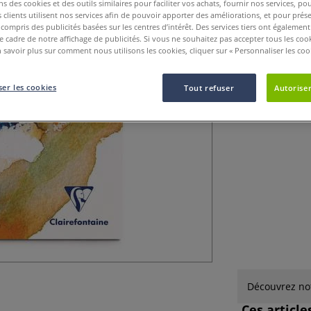
ns des cookies et des outils similaires pour faciliter vos achats, fournir nos services, 
Le Goldline Aqua
clients utilisent nos services afin de pouvoir apporter des améliorations, et pour prés
au grain moyen f
y compris des publicités basées sur les centres d’intérêt. Des services tiers ont également
le cadre de notre affichage de publicités. Si vous ne souhaitez pas accepter tous les coo
 savoir plus sur comment nous utilisons les cookies, cliquer sur « Personnaliser les cook
er les cookies
Tout refuser
Autoriser
Découvrez not
Ces articl