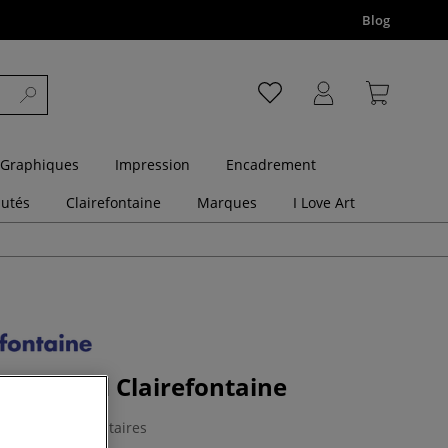
Blog
 Graphiques
Impression
Encadrement
utés
Clairefontaine
Marques
I Love Art
é Aquapad Clairefontaine
11 Commentaires