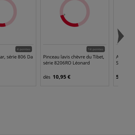
4 pointes
14 pointes
tar, série 806 Da
Pinceau lavis chèvre du Tibet,
Aquarell
série 8206RO Léonard
Schminc
10,95 €
5,95 €
dès