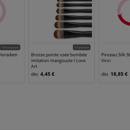
139 couleurs
10 pointes
 Horadam
Brosse pointe usée bombée
Pinceau Silk S
imitation mangouste I Love
Vinci
Art
4,45 €
18,85 €
dès
dès