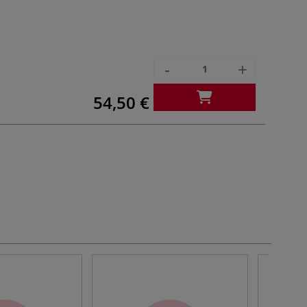
-
+
54,50 €