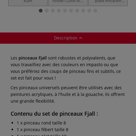
Kum
ronde I Love Art -
plate imitation
fibre synthétique
mangouste I Love
Art
ma
Description
Les
pinceaux Fjall
sont robustes et polyvalents, que
vous travailliez avec des couleurs en impasto ou que
vous préfériez des coups de pinceau fins et subtils, ce
set est fait pour vous !
Ces pinceaux universels peuvent être utilisés avec des
peintures acryliques, à l'huile et à la gouache, ils offrent
une grande flexibilité.
Contenu du set de pinceaux Fjall :
1 x pinceau rond taille 8
1 x pinceau filbert taille 8