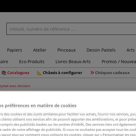
Papiers
Atelier
Pinceaux
Dessin Pastels
Arts
laire
Eco-Produits
Livres Beaux-Arts
Promos / Nouvea
Catalogues
Châssis à configurer
Chèques cadeaux
rystal avec dévidoir
os préférences en matière de cookies
ns des cookies et des outils similaires pour faciliter vos achats, fournir nos services, 
Scotch Cr
clients utilisent nos services afin de pouvoir apporter des améliorations, et pour prés
y compris des publicités basées sur les centres d’intérêt. Des services tiers ont également
le cadre de notre affichage de publicités. Si vous ne souhaitez pas accepter tous les coo
 savoir plus sur comment nous utilisons les cookies, cliquer sur « Personnaliser les cook