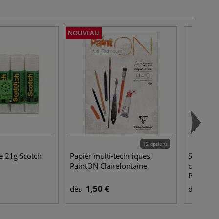
NOUVEAU
12 options
le 21g Scotch
Papier multi-techniques
Set de 4 
PaintON Clairefontaine
conique 
Posca
1,50 €
17,
dès
dès