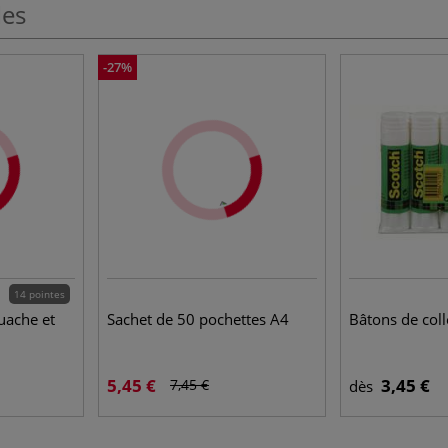
les
-27%
14 pointes
uache et
Sachet de 50 pochettes A4
Bâtons de col
5,45 €
3,45 €
7,45 €
dès