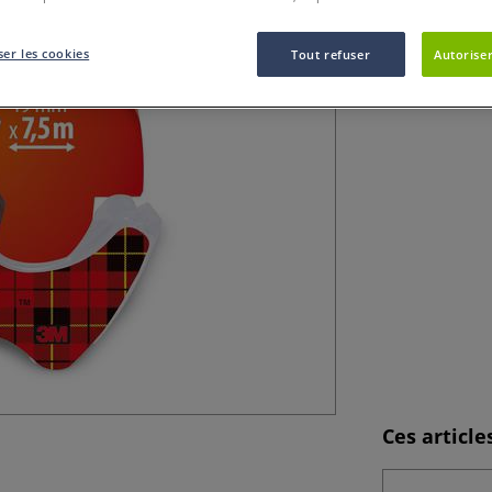
En choisissant le
fiable, durable et
er les cookies
Tout refuser
Autoriser
Ces articl