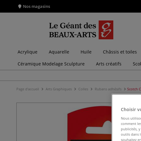
Nos magasins
Acrylique
Aquarelle
Huile
Châssis et toiles
Céramique Modelage Sculpture
Arts créatifs
Sco
Page d'accueil
Arts Graphiques
Colles
Rubans adhésifs
Scotch C
Choisir v
Nous utiliso
comment les 
publicités, 
outils dans 
souhaitez en