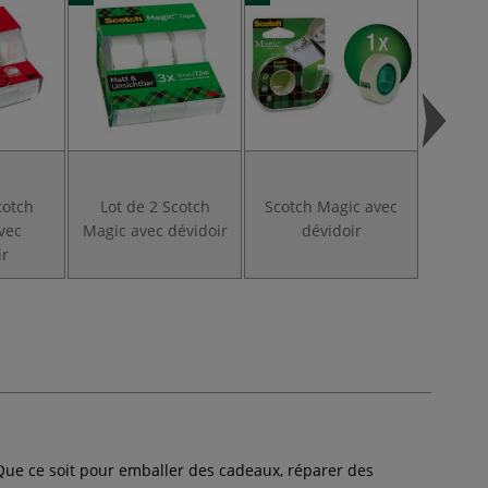
cotch
Lot de 2 Scotch
Scotch Magic avec
Dévido
avec
Magic avec dévidoir
dévidoir
& Tw
ir
. Que ce soit pour emballer des cadeaux, réparer des