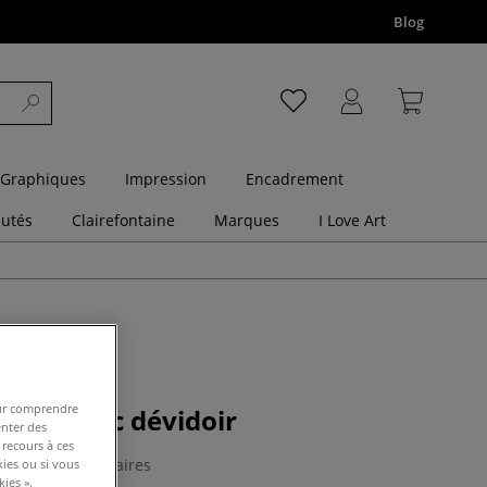
Blog
 Graphiques
Impression
Encadrement
utés
Clairefontaine
Marques
I Love Art
pour comprendre
ystal avec dévidoir
enter des
 recours à ces
0 Commentaires
kies ou si vous
ies ».