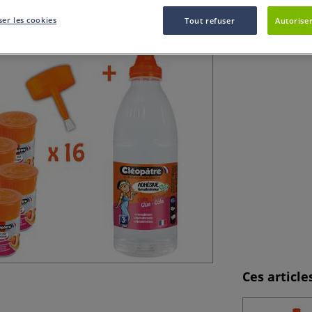
er les cookies
Tout refuser
Autoriser
Le Schoolpack col
Ces articl