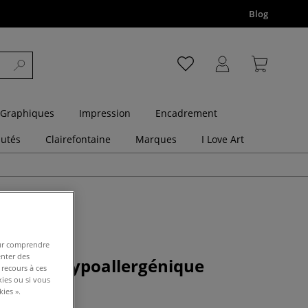
Blog
 Graphiques
Impression
Encadrement
utés
Clairefontaine
Marques
I Love Art
pour comprendre
enter des
k colle hypoallergénique
 recours à ces
e
kies ou si vous
ies ».