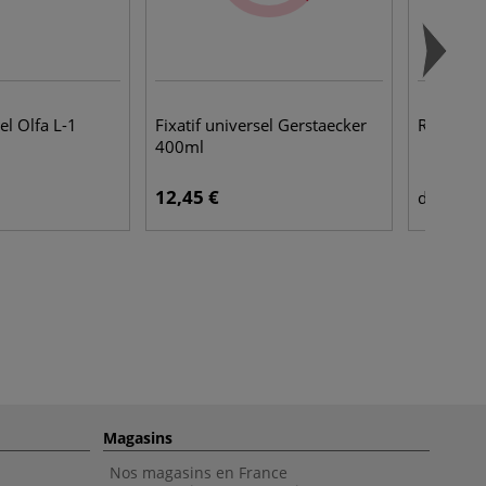
el Olfa L-1
Fixatif universel Gerstaecker
Rouleau 
400ml
12,45 €
41,
dès
Magasins
Nos magasins en France