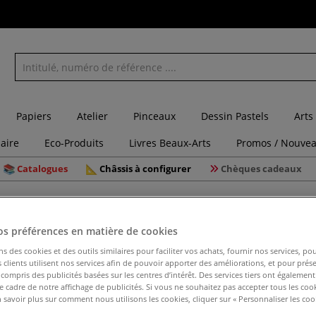
Papiers
Atelier
Pinceaux
Dessin Pastels
Arts
laire
Eco-Produits
Livres Beaux-Arts
Promos / Nouvea
Catalogues
Châssis à configurer
Chèques cadeaux
pack colle hypoallergénique Cléopâtre
os préférences en matière de cookies
ns des cookies et des outils similaires pour faciliter vos achats, fournir nos services, 
clients utilisent nos services afin de pouvoir apporter des améliorations, et pour prés
Schoolpac
y compris des publicités basées sur les centres d’intérêt. Des services tiers ont également
Cléopâtr
le cadre de notre affichage de publicités. Si vous ne souhaitez pas accepter tous les coo
 savoir plus sur comment nous utilisons les cookies, cliquer sur « Personnaliser les cook