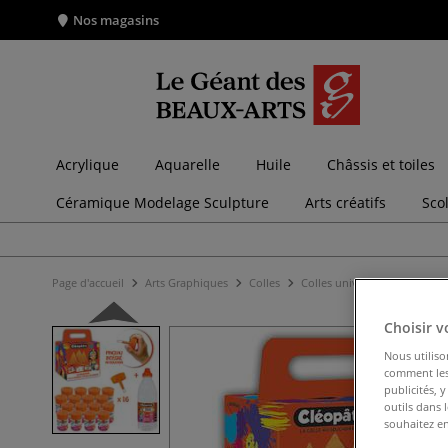
Nos magasins
Acrylique
Aquarelle
Huile
Châssis et toiles
Céramique Modelage Sculpture
Arts créatifs
Sco
Page d'accueil
Arts Graphiques
Colles
Colles universelles
School
Choisir v
Nous utiliso
comment les 
publicités, 
outils dans 
souhaitez en