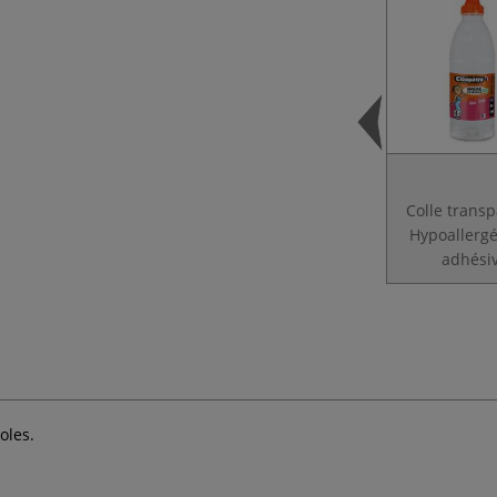
Colle trans
Hypoallerg
adhési
oles.