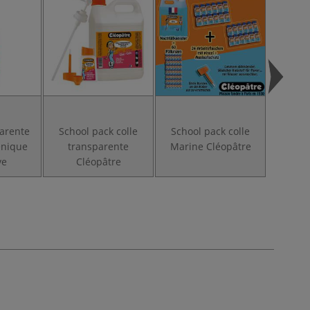
parente
School pack colle
School pack colle
Schoo
énique
transparente
Marine Cléopâtre
Océan
ve
Cléopâtre