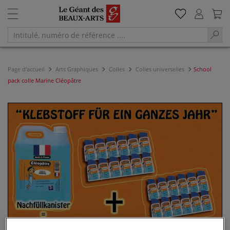
Page d'accueil
Arts Graphiques
Colles
Colles universelles
School
pack colle Marine Cléopâtre