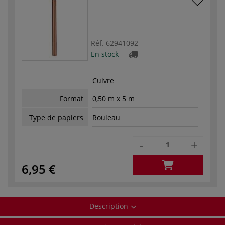
Réf.
62941092
En stock
Cuivre
Format
0,50 m x 5 m
Type de papiers
Rouleau
-
+
6,95 €
Description