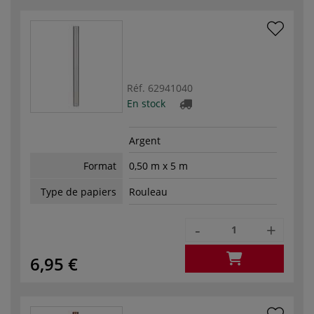
Réf.
62941040
En stock
Argent
Format
0,50 m x 5 m
Type de papiers
Rouleau
-
+
6,95 €