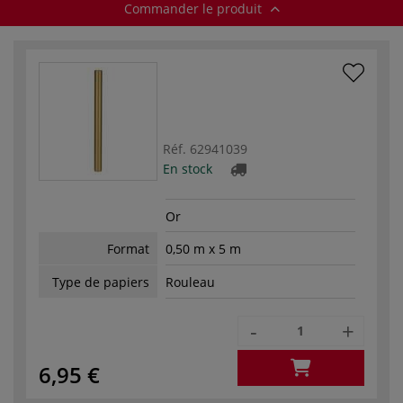
Commander le produit
Réf.
62941039
En stock
Or
Format
0,50 m x 5 m
Type de papiers
Rouleau
-
+
6,95 €