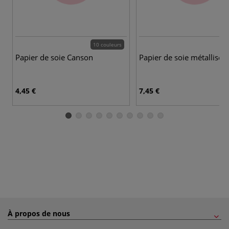
10 couleurs
2 
Papier de soie Canson
Papier de soie métallisé
4,45 €
7,45 €
À propos de nous