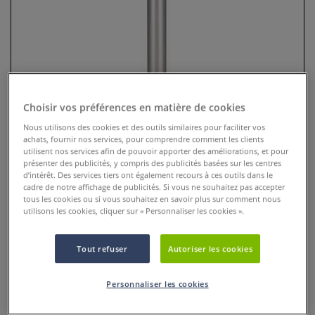
Choisir vos préférences en matière de cookies
Nous utilisons des cookies et des outils similaires pour faciliter vos
achats, fournir nos services, pour comprendre comment les clients
utilisent nos services afin de pouvoir apporter des améliorations, et pour
présenter des publicités, y compris des publicités basées sur les centres
Rouleau de papier de soie métal
d’intérêt. Des services tiers ont également recours à ces outils dans le
cadre de notre affichage de publicités. Si vous ne souhaitez pas accepter
tous les cookies ou si vous souhaitez en savoir plus sur comment nous
0 Commentaires
utilisons les cookies, cliquer sur « Personnaliser les cookies ».
Le papier de soie métallisé de Canson® convient
parfaitement pour les décorations de fête, les travaux
Tout refuser
Autoriser les cookies
manuels et comme papier cadeau élégant
Plus
Personnaliser les cookies
6,95 €