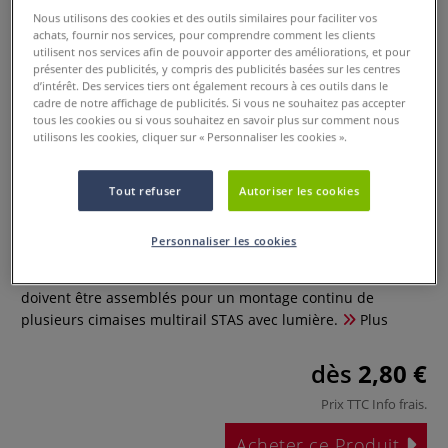
Nous utilisons des cookies et des outils similaires pour faciliter vos
achats, fournir nos services, pour comprendre comment les clients
utilisent nos services afin de pouvoir apporter des améliorations, et pour
présenter des publicités, y compris des publicités basées sur les centres
d’intérêt. Des services tiers ont également recours à ces outils dans le
cadre de notre affichage de publicités. Si vous ne souhaitez pas accepter
tous les cookies ou si vous souhaitez en savoir plus sur comment nous
utilisons les cookies, cliquer sur « Personnaliser les cookies ».
Raccord de cimaise
Tout refuser
Autoriser les cookies
0 Commentaires
Personnaliser les cookies
Le raccord de cimaise en laiton et le raccord de tension
doivent être assemblés pour un montage continu de
plusieurs cimaises multirail STAS avec lumière.
Plus
dès
2,80 €
Prix TTC
Info frais
.
Acheter ce Produit