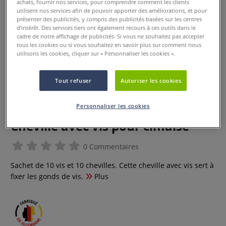
achats, fournir nos services, pour comprendre comment les clients
utilisent nos services afin de pouvoir apporter des améliorations, et pour
présenter des publicités, y compris des publicités basées sur les centres
d’intérêt. Des services tiers ont également recours à ces outils dans le
cadre de notre affichage de publicités. Si vous ne souhaitez pas accepter
tous les cookies ou si vous souhaitez en savoir plus sur comment nous
utilisons les cookies, cliquer sur « Personnaliser les cookies ».
Tout refuser
Autoriser les cookies
Personnaliser les cookies
Cheville avec vis pour cimaise
0 Commentaires
Sachet de 10 vis et 10 chevilles. Cette cheville avec vis sert à
fixer les gonds de vis.
Plus