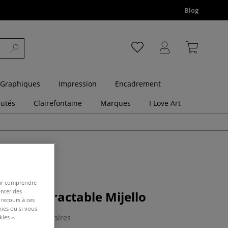
Blog
 Graphiques
Impression
Encadrement
utés
Clairefontaine
Marques
I Love Art
pour comprendre
enter des
ceaux rétractable Mijello
 recours à ces
kies ou si vous
0 Commentaires
ies ».