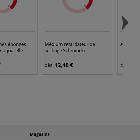
mes éponges
Médium retardateur de
Acryliqu
 aquarelle
séchage Schmincke
12,40 €
13,
€
dès
dès
Magasins