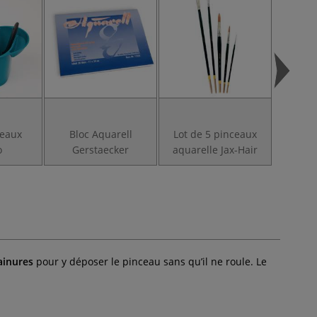
ceaux
Bloc Aquarell
Lot de 5 pinceaux
Pot d
o
Gerstaecker
aquarelle Jax-Hair
pour
ainures
pour y déposer le pinceau sans qu’il ne roule. Le