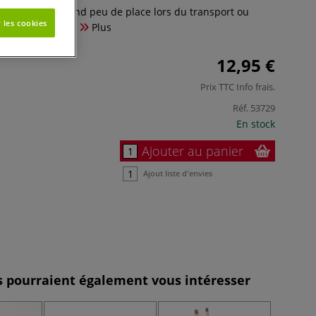
omplètement, prend peu de place lors du transport ou
 les cookies
e de rangement.
Plus
12,95 €
Prix TTC
Info frais
.
Réf.
53729
En stock
Ajouter au panier
Ajout liste d'envies
es pourraient également vous intéresser