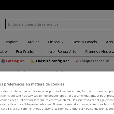
Papiers
Atelier
Pinceaux
Dessin Pastels
Arts
laire
Eco-Produits
Livres Beaux-Arts
Promos / Nouvea
Catalogues
Châssis à configurer
Chèques cadeaux
des pinceaux
Pot à pinceaux rétractable Mijello
os préférences en matière de cookies
ns des cookies et des outils similaires pour faciliter vos achats, fournir nos services, 
clients utilisent nos services afin de pouvoir apporter des améliorations, et pour prés
Pot à pin
y compris des publicités basées sur les centres d’intérêt. Des services tiers ont également
le cadre de notre affichage de publicités. Si vous ne souhaitez pas accepter tous les coo
 savoir plus sur comment nous utilisons les cookies, cliquer sur « Personnaliser les cook