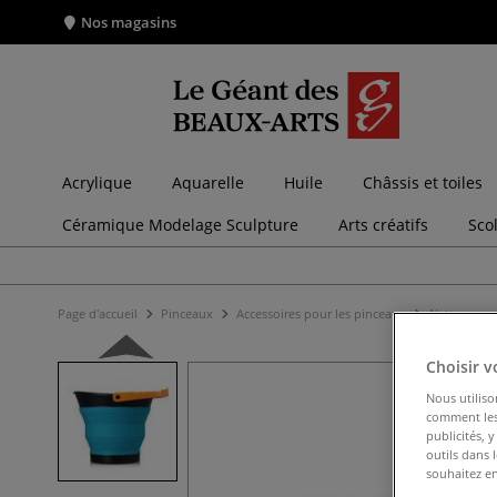
Nos magasins
Acrylique
Aquarelle
Huile
Châssis et toiles
Céramique Modelage Sculpture
Arts créatifs
Sco
Page d'accueil
Pinceaux
Accessoires pour les pinceaux
Nettoyage 
Choisir v
Nous utiliso
comment les 
publicités, 
outils dans 
souhaitez en