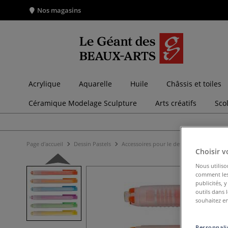
Nos magasins
Acrylique
Aquarelle
Huile
Châssis et toiles
Céramique Modelage Sculpture
Arts créatifs
Sco
Page d'accueil
Dessin Pastels
Accessoires pour le dessin
Gommes
Choisir v
Nous utiliso
comment les 
publicités, 
outils dans 
souhaitez en
Personnalis