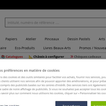
Papiers
Atelier
Pinceaux
Dessin Pastels
Arts
laire
Eco-Produits
Livres Beaux-Arts
Promos / Nouvea
Catalogues
Châssis à configurer
Chèques cadeaux
Porte-gomme Koh-I-Noor
os préférences en matière de cookies
ns des cookies et des outils similaires pour faciliter vos achats, fournir nos services, 
clients utilisent nos services afin de pouvoir apporter des améliorations, et pour prés
y compris des publicités basées sur les centres d’intérêt. Des services tiers ont également
le cadre de notre affichage de publicités. Si vous ne souhaitez pas accepter tous les coo
Porte-go
 savoir plus sur comment nous utilisons les cookies, cliquer sur « Personnaliser les cook
er les cookies
Tout refuser
Autoriser