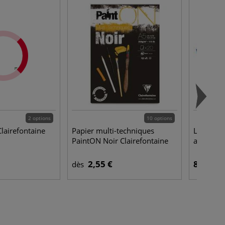
2 options
10 options
Clairefontaine
Papier multi-techniques
Lot 12 r
PaintON Noir Clairefontaine
assortis 
2,55 €
8,45 €
dès