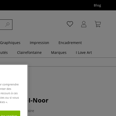
Blog
 Graphiques
Impression
Encadrement
utés
Clairefontaine
Marques
I Love Art
pour comprendre
enter des
 recours à ces
kies ou si vous
mme Koh-I-Noor
ies ».
1 Commentaire
 les cookies