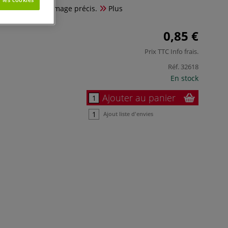
 permet un gommage précis.
Plus
0,85 €
Prix TTC
Info frais
.
Réf.
32618
En stock
Ajouter au panier
Ajout liste d'envies