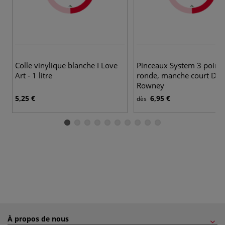
Colle vinylique blanche I Love
Pinceaux System 3 point
Art - 1 litre
ronde, manche court Dal
Rowney
5,25 €
6,95 €
dès
À propos de nous