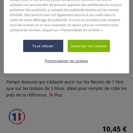
utilisent nos services afin de pouvoir apporter des améliorations, et pour
présenter des publicités, y compris des publicités basées sur les centres
d’intérêt. Des services tiers ont également recours à ces outils dans le
cadre de notre affichage de publicités. Si vous ne souhaitez pas accepter
tous les cookies ou si vous souhaitez en savoir plus sur comment nous
utilisons les cookies, cliquer sur « Personnaliser les cookies ».
Tout refuser
Autoriser les cookies
Pompe doseuse - Cléopâtre
Personnaliser les cookies
0 Commentaires
Pompe doseuse qui s’adapte aussi sur les flacons de 1 litre
que sur les bidons de 5 litres. Idéal pour remplir de colle les
pots de la référence.
Plus
10,45 €