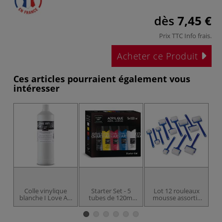
dès
7,45 €
Prix TTC
Info frais
.
Acheter ce Produit
Ces articles pourraient également vous
intéresser
Colle vinylique
Starter Set - 5
Lot 12 rouleaux
blanche I Love Art
tubes de 120ml
mousse assortis
- 1 litre
d'acrylique I Love
O'Color
Art