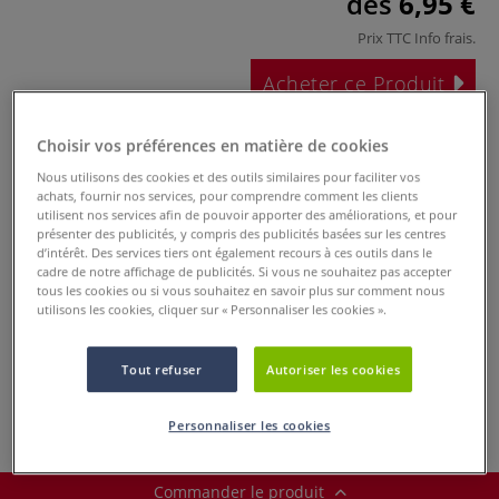
dès
6,95 €
Prix TTC
Info frais
.
Acheter ce Produit
Ces articles pourraient également vous
Choisir vos préférences en matière de cookies
intéresser
Nous utilisons des cookies et des outils similaires pour faciliter vos
achats, fournir nos services, pour comprendre comment les clients
utilisent nos services afin de pouvoir apporter des améliorations, et pour
présenter des publicités, y compris des publicités basées sur les centres
d’intérêt. Des services tiers ont également recours à ces outils dans le
cadre de notre affichage de publicités. Si vous ne souhaitez pas accepter
tous les cookies ou si vous souhaitez en savoir plus sur comment nous
utilisons les cookies, cliquer sur « Personnaliser les cookies ».
Tout refuser
Autoriser les cookies
Pinceaux Daler
Rowney System 3,
pointe usée
Personnaliser les cookies
bombée, manche
court
Commander le produit