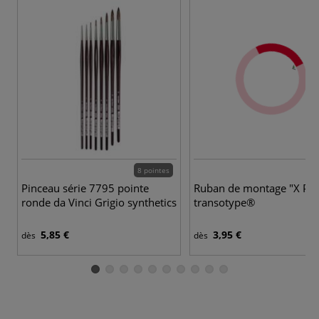
8 pointes
Pinceau série 7795 pointe
Ruban de montage "X Pres
ronde da Vinci Grigio synthetics
transotype®
5,85 €
3,95 €
dès
dès