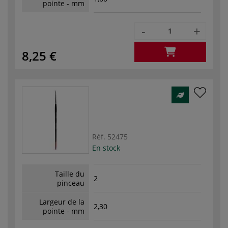
pointe - mm
-
+
8,25 €
Réf.
52475
En stock
Taille du
2
pinceau
Largeur de la
2,30
pointe - mm