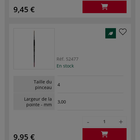
9,45 €
Réf.
52477
En stock
Taille du
4
pinceau
Largeur de la
3,00
pointe - mm
-
+
9,95 €