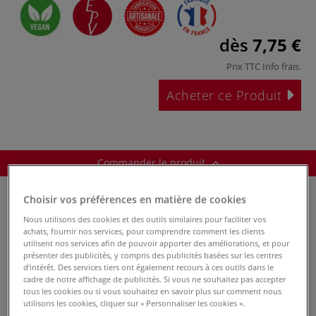
dès
7,75 €
Prix TTC
Info frais
.
Acheter ce Produit
Commander le produit
Choisir vos préférences en matière de cookies
Nous utilisons des cookies et des outils similaires pour faciliter vos
achats, fournir nos services, pour comprendre comment les clients
utilisent nos services afin de pouvoir apporter des améliorations, et pour
présenter des publicités, y compris des publicités basées sur les centres
d’intérêt. Des services tiers ont également recours à ces outils dans le
Réf.
52485
cadre de notre affichage de publicités. Si vous ne souhaitez pas accepter
En stock
tous les cookies ou si vous souhaitez en savoir plus sur comment nous
utilisons les cookies, cliquer sur « Personnaliser les cookies ».