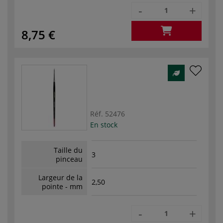
-
+
8,75 €
Réf.
52476
En stock
Taille du
3
pinceau
Largeur de la
2,50
pointe - mm
-
+