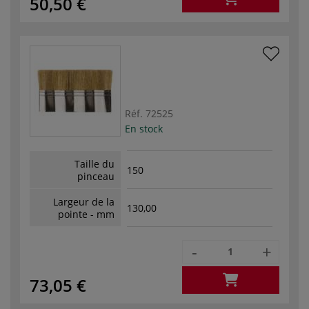
50,50 €
Réf.
72525
En stock
Taille du
150
pinceau
Largeur de la
130,00
pointe - mm
-
+
73,05 €