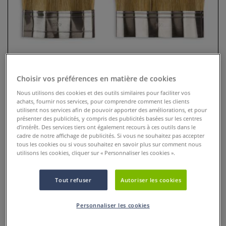
Choisir vos préférences en matière de cookies
Nous utilisons des cookies et des outils similaires pour faciliter vos
achats, fournir nos services, pour comprendre comment les clients
utilisent nos services afin de pouvoir apporter des améliorations, et pour
présenter des publicités, y compris des publicités basées sur les centres
Pinceau spécial pour marbrure
d’intérêt. Des services tiers ont également recours à ces outils dans le
série 2468 da Vinci
cadre de notre affichage de publicités. Si vous ne souhaitez pas accepter
tous les cookies ou si vous souhaitez en savoir plus sur comment nous
utilisons les cookies, cliquer sur « Personnaliser les cookies ».
0 Commentaires
Ce Pinceau spécial est idéal pour les marbrure.
Plus
Tout refuser
Autoriser les cookies
dès
25,65 €
Personnaliser les cookies
Prix TTC
Info frais
.